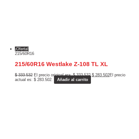
¡Oferta!
215/60R16
215/60R16 Westlake Z-108 TL XL
$
333.532
El precio original era: $ 333.532.
$
283.502
El precio
actual es: $ 283.502.
Añadir al carrito