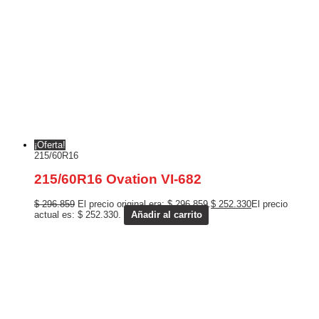
¡Oferta!
215/60R16
215/60R16 Ovation VI-682
$
296.859
El precio original era: $ 296.859.
$
252.330
El precio
actual es: $ 252.330.
Añadir al carrito