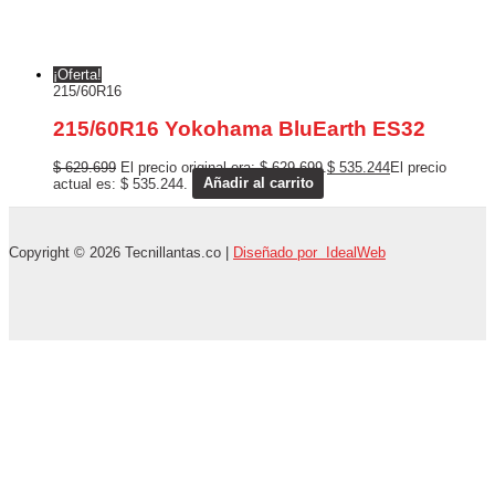
¡Oferta!
215/60R16
215/60R16 Yokohama BluEarth ES32
$
629.699
El precio original era: $ 629.699.
$
535.244
El precio
actual es: $ 535.244.
Añadir al carrito
Copyright © 2026 Tecnillantas.co |
Diseñado por IdealWeb