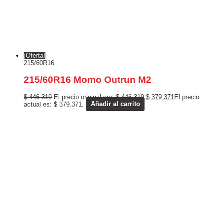
¡Oferta!
215/60R16
215/60R16 Momo Outrun M2
$
446.319
El precio original era: $ 446.319.
$
379.371
El precio
actual es: $ 379.371.
Añadir al carrito