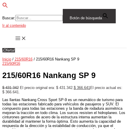
Buscar:
Botón de búsqueda
Ir al contenido
¡Oferta!
Inicio
/
215/60R16
/ 215/60R16 Nankang SP 9
215/60R16
215/60R16 Nankang SP 9
$
431.342
El precio original era: $ 431.342.
$
366.641
El precio actual es:
$ 366.641.
Las llantas Nankang Cross Sport SP-9 es un neumático de turismo para
todas las estaciones fabricado para vehículos de pasajeros y SUV. El
compuesto para todas las estaciones y la banda de rodadura asimétrica
mejoran la tracción en todo clima. Los surcos resisten el hidroplaneo. Los
cinturones gemelos de acero de la estructura interna aumentan la
durabilidad al mantener la forma óptima. Esto aumenta la capacidad de
respuesta de la dirección y la estabilidad de conducción, ya que el