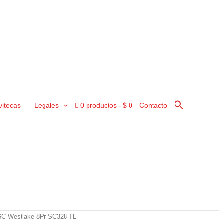
vitecas
Legales
0 productos
$ 0
Contacto
6C Westlake 8Pr SC328 TL