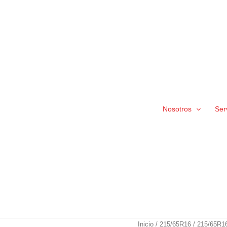
Nosotros
Ser
215/65R16C
Inicio
/
215/65R16
/ 215/65R1