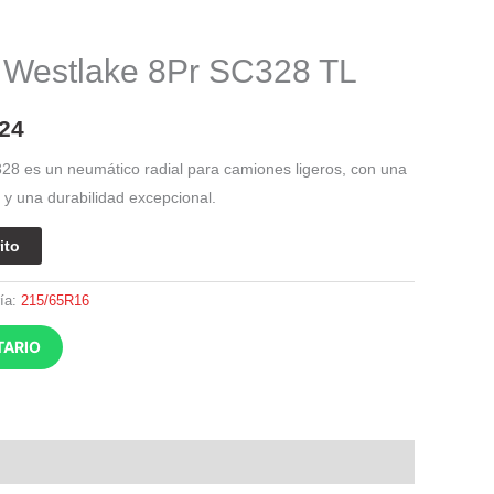
El
precio
Westlake 8Pr SC328 TL
l
actual
es:
24
40.
$ 434.724.
8 es un neumático radial para camiones ligeros, con una
 y una durabilidad excepcional.
ito
ía:
215/65R16
TARIO