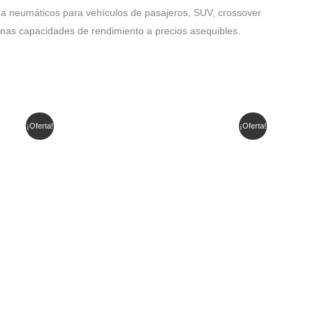
a neumáticos para vehículos de pasajeros, SUV, crossover
enas capacidades de rendimiento a precios asequibles.
El
El
¡Oferta!
¡Oferta!
precio
precio
original
actual
era:
es:
$ 590.049.
$ 501.542.