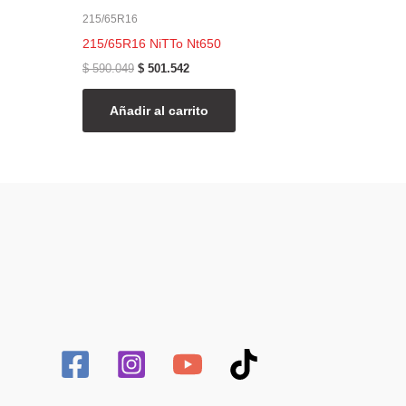
215/65R16
215/65R16 NiTTo Nt650
$
590.049
$
501.542
Añadir al carrito