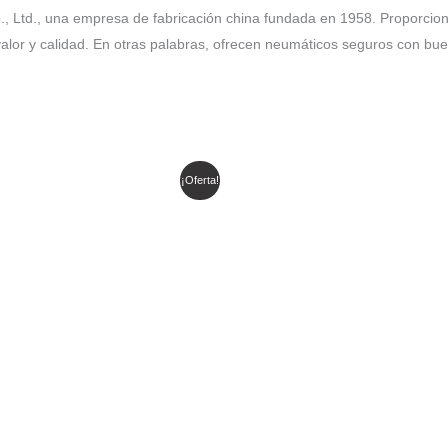
 Ltd., una empresa de fabricación china fundada en 1958. Proporcion
alor y calidad. En otras palabras, ofrecen neumáticos seguros con bu
l
El
El
El
¡Oferta!
recio
precio
precio
precio
riginal
actual
original
actual
ra:
es:
era:
es:
 782.999.
$ 604.335.
$ 680.525.
$ 578.446.