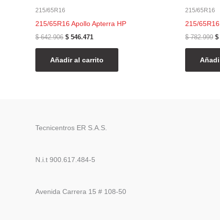
215/65R16
215/65R16
215/65R16 Apollo Apterra HP
215/65R16
$
642.906
$
546.471
$
782.999
$
Añadir al carrito
Añadir
Tecnicentros ER S.A.S.
N.i.t 900.617.484-5
Avenida Carrera 15 # 108-50