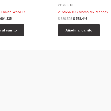
215/65R16
 Falken WpATTr
215/65R16C Momo M7 Mendex
604.335
$
680.525
$
578.446
 al carrito
Añadir al carrito