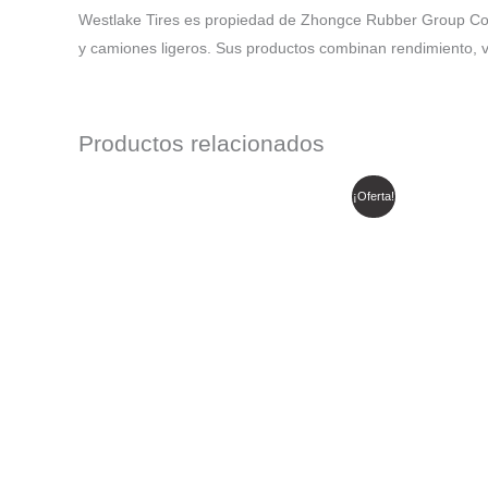
Westlake Tires es propiedad de Zhongce Rubber Group Co.,
y camiones ligeros. Sus productos combinan rendimiento, v
Productos relacionados
El
El
E
¡Oferta!
precio
precio
p
original
actual
o
era:
es:
e
$ 642.906.
$ 546.471.
$