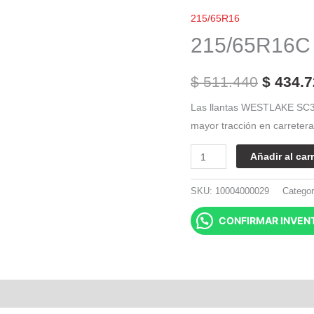
El
Westlake
215/65R16
precio
8Pr
215/65R16C 
SC328
origina
TL
era:
$
511.440
$
434.7
cantidad
$ 511.4
Las llantas WESTLAKE SC32
mayor tracción en carretera
Añadir al carr
SKU:
10004000029
Categor
CONFIRMAR INVEN