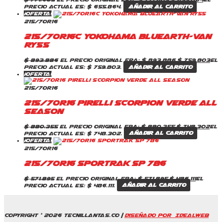
precio actual es: $ 655.864.
Añadir al carrito
¡Oferta!
215/70R16
215/70R16C Yokohama Bluearth-Van
RY55
$
893.886
El precio original era: $ 893.886.
$
759.803
El
precio actual es: $ 759.803.
Añadir al carrito
¡Oferta!
215/70R16
215/70R16 Pirelli Scorpion Verde All
Season
$
880.355
El precio original era: $ 880.355.
$
748.302
El
precio actual es: $ 748.302.
Añadir al carrito
¡Oferta!
215/70R16
215/70R16 Sportrak SP 786
$
571.895
El precio original era: $ 571.895.
$
486.111
El
precio actual es: $ 486.111.
Añadir al carrito
Copyright © 2026 Tecnillantas.co |
Diseñado por IdealWeb