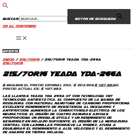
Buscar:
Botón de búsqueda
Ir al contenido
¡Oferta!
Inicio
/
215/70R16
/ 215/70R16 Yeada Yda-266A
215/70R16
215/70R16 Yeada Yda-266A
$
503.509
El precio original era: $ 503.509.
$
427.983
El
precio actual es: $ 427.983.
Las llantas Yeada YDA 266A HT con Tecnología CNT
tecnología antiestática. El compuesto de la banda de
rodadura con material NANOTUBE de carbono proporciona
excelente rendimiento de resistencia al desgarro y
antifricción. aumentar la conductividad eléctrica de los
neumáticos. El diseño de cuatro ranuras anchas
proporciona un drenaje eficaz y un rendimiento de
seguridad en mojado suficiente. El diseño de la nervadura
central con laminillas promueve la rigidez, ayuda a
equilibrar el rendimiento a alta velocidad y el rendimiento
de agarre en tierra mojada.