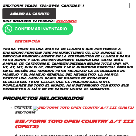
215/70R16 Yeada Yda-266A cantidad
Añadir al carrito
SKU:
9090300
Categoría:
215/70R16
CONFIRMAR INVENTARIO
Descripción
Yeada Tires es una marca de llantas que pertenece a
Shandong Fengyan Tire Manufacturing Co. Ltd. Aunque se
enfocan principalmente en la distribución de llantas para
pasajeros y SUV, definitivamente cubren una gama más
amplia de categorías. También diseñan neumáticos UHP, HP,
HT, AT, MT, Run-Flat, Drifting y Van. Pusieron especial énfasis
en el diseño del hombro para mejorar la estabilidad de
manejo y el manejo general del neumático. La marca
ofrece una amplia gama de bandas de rodadura
detalladas para elegir, que se hicieron bastante
populares en todo el mundo. Han distribuido con éxito sus
productos a más de 80 países hasta el momento.
Productos relacionados
¡Oferta!
215/70R16
215/70R16 Toyo Open Country A/T III
(OPAT3)
$
771.605
El precio original era: $ 771.605.
$
655.864
El