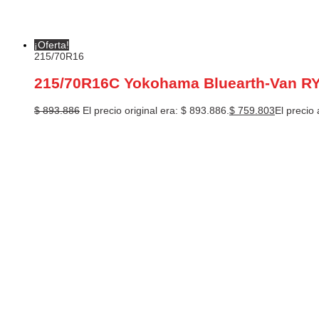
¡Oferta!
215/70R16
215/70R16C Yokohama Bluearth-Van R
$
893.886
El precio original era: $ 893.886.
$
759.803
El precio 