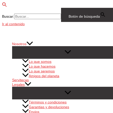
Buscar:
Botón de búsqueda
Ir al contenido
Nosotros
Lo que somos
Lo que hacemos
Lo que seremos
Amigos del planeta
Servitecas
Legales
Términos y condiciones
Garantias y devoluciones
Envios