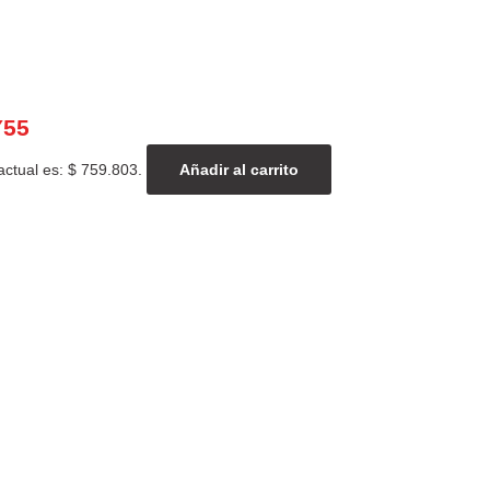
Y55
actual es: $ 759.803.
Añadir al carrito