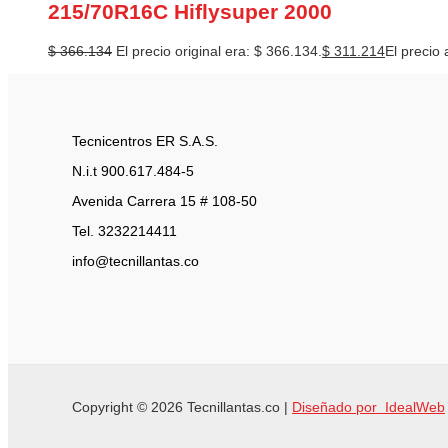
215/70R16C Hiflysuper 2000
$
366.134
El precio original era: $ 366.134.
$
311.214
El precio 
Tecnicentros ER S.A.S.
N.i.t 900.617.484-5
Avenida Carrera 15 # 108-50
Tel. 3232214411
info@tecnillantas.co
Copyright © 2026 Tecnillantas.co |
Diseñado por IdealWeb