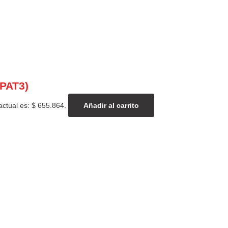
OPAT3)
actual es: $ 655.864.
Añadir al carrito