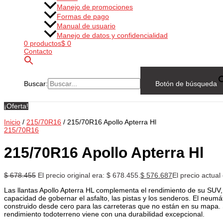
Manejo de promociones
Formas de pago
Manual de usuario
Manejo de datos y confidencialidad
0 productos
$ 0
Contacto
Buscar:
Botón de búsqueda
¡Oferta!
Inicio
/
215/70R16
/ 215/70R16 Apollo Apterra Hl
215/70R16
215/70R16 Apollo Apterra Hl
$
678.455
El precio original era: $ 678.455.
$
576.687
El precio actual
Las llantas Apollo Apterra HL complementa el rendimiento de su SUV,
capacidad de gobernar el asfalto, las pistas y los senderos. El neumá
construido desde cero para las carreteras que no están en su mapa.
rendimiento todoterreno viene con una durabilidad excepcional.