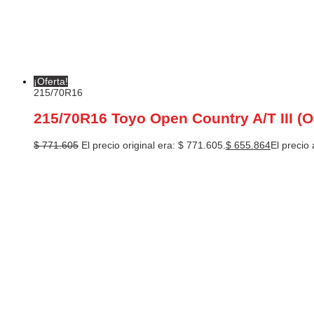
¡Oferta!
215/70R16
215/70R16 Toyo Open Country A/T III (
$
771.605
El precio original era: $ 771.605.
$
655.864
El precio 