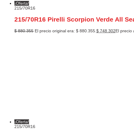
¡Oferta!
215/70R16
215/70R16 Pirelli Scorpion Verde All S
$
880.355
El precio original era: $ 880.355.
$
748.302
El precio 
¡Oferta!
215/70R16