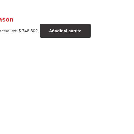
eason
actual es: $ 748.302.
Añadir al carrito