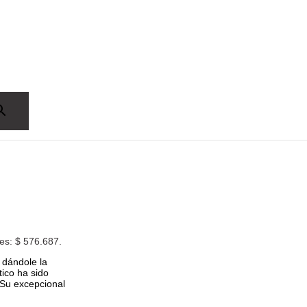
 es: $ 576.687.
 dándole la
tico ha sido
 Su excepcional