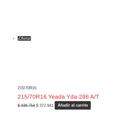
¡Oferta!
215/70R16
215/70R16 Yeada Yda-286 A/T
$
438.754
$
372.941
Añadir al carrito