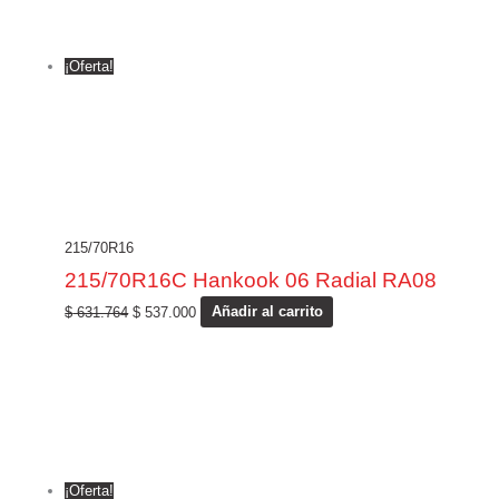
¡Oferta!
215/70R16
215/70R16C Hankook 06 Radial RA08
$
631.764
$
537.000
Añadir al carrito
¡Oferta!