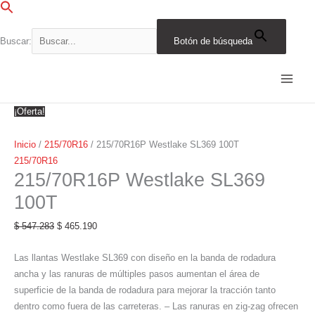
Ir
al
contenido
Buscar:
Botón de búsqueda
215/70R16P
El
El
El
El
El
El
El
El
El
El
Westlake
precio
precio
precio
precio
precio
precio
precio
precio
precio
precio
SL369
original
original
original
original
original
actual
actual
actual
actual
actual
100T
era:
era:
era:
era:
era:
es:
es:
es:
es:
es:
¡Oferta!
cantidad
$ 547.283.
$ 316.207.
$ 438.754.
$ 631.764.
$ 571.895.
$ 465.190.
$ 486.111.
$ 268.776.
$ 372.941.
$ 537.000.
Inicio
/
215/70R16
/ 215/70R16P Westlake SL369 100T
215/70R16
215/70R16P Westlake SL369
100T
$
547.283
$
465.190
Las llantas Westlake SL369 con diseño en la banda de rodadura
ancha y las ranuras de múltiples pasos aumentan el área de
superficie de la banda de rodadura para mejorar la tracción tanto
dentro como fuera de las carreteras. – Las ranuras en zig-zag ofrecen