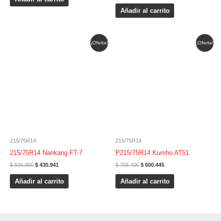
Añadir al carrito
El
El
El
El
¡Oferta!
¡Oferta!
precio
precio
precio
precio
original
actual
original
actual
era:
es:
era:
es:
$ 506.990.
$ 430.941.
$ 706.406.
$ 600.445.
215/75R14
215/75R14
215/75R14 Nankang FT-7
P215/75R14 Kumho AT51
$
506.990
$
430.941
$
706.406
$
600.445
Añadir al carrito
Añadir al carrito