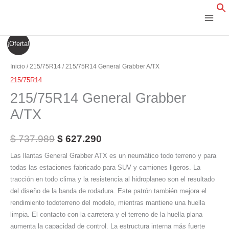
Ir
al
contenido
215/75R14
El
El
¡Oferta!
General
precio
precio
Grabber
Inicio
/
215/75R14
/ 215/75R14 General Grabber A/TX
A/TX
original
actual
215/75R14
cantidad
215/75R14 General Grabber
era:
es:
A/TX
$ 737.989.
$ 627.290.
$
737.989
$
627.290
Las llantas General Grabber ATX es un neumático todo terreno y para
todas las estaciones fabricado para SUV y camiones ligeros. La
tracción en todo clima y la resistencia al hidroplaneo son el resultado
del diseño de la banda de rodadura. Este patrón también mejora el
rendimiento todoterreno del modelo, mientras mantiene una huella
limpia. El contacto con la carretera y el terreno de la huella plana
aumenta la capacidad de control. La estructura interna más fuerte