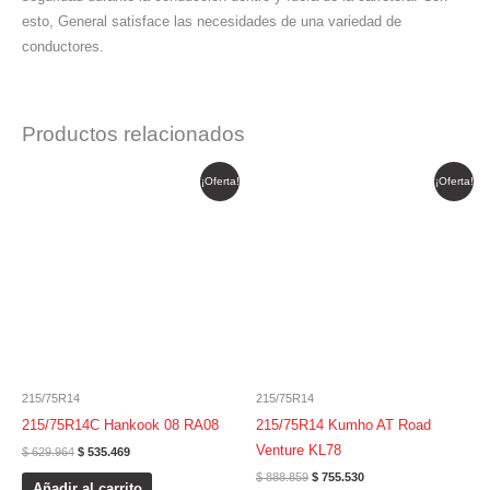
esto, General satisface las necesidades de una variedad de
conductores.
Productos relacionados
El
El
El
El
¡Oferta!
¡Oferta!
precio
precio
precio
precio
original
actual
original
actual
era:
es:
era:
es:
$ 629.964.
$ 535.469.
$ 888.859.
$ 755.530.
215/75R14
215/75R14
215/75R14C Hankook 08 RA08
215/75R14 Kumho AT Road
Venture KL78
$
629.964
$
535.469
$
888.859
$
755.530
Añadir al carrito