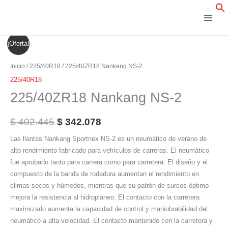
Ir
al
contenido
225/40ZR18
El
El
¡Oferta!
Nankang
precio
precio
NS-
Inicio
/
225/40R18
/ 225/40ZR18 Nankang NS-2
2
original
actual
225/40R18
cantidad
225/40ZR18 Nankang NS-2
era:
es:
$ 402.445.
$ 342.078.
$
402.445
$
342.078
Las llantas Nankang Sportnex NS-2 es un neumático de verano de
alto rendimiento fabricado para vehículos de carreras. El neumático
fue aprobado tanto para carrera como para carretera. El diseño y el
compuesto de la banda de rodadura aumentan el rendimiento en
climas secos y húmedos, mientras que su patrón de surcos óptimo
mejora la resistencia al hidroplaneo. El contacto con la carretera
maximizado aumenta la capacidad de control y maniobrabilidad del
neumático a alta velocidad. El contacto mantenido con la carretera y