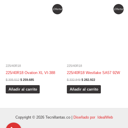
El
El
El
El
¡Oferta!
¡Oferta!
precio
precio
precio
precio
original
actual
original
actual
era:
es:
era:
es:
$ 305.512.
$ 259.685.
$ 332.849.
$ 282.922.
225/40R18
225/40R18
225/40R18 Ovation XL VI-388
225/40R18 Westlake SA57 92W
$
305.512
$
259.685
$
332.849
$
282.922
Añadir al carrito
Añadir al carrito
Copyright © 2026 Tecnillantas.co |
Diseñado por IdealWeb