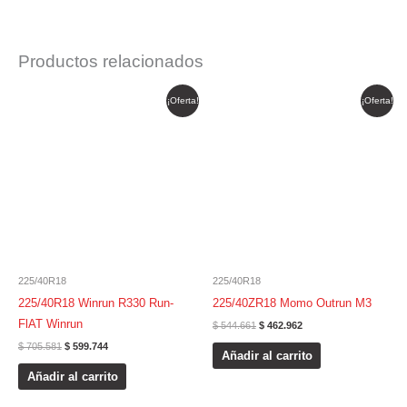
Productos relacionados
El
El
El
El
¡Oferta!
¡Oferta!
precio
precio
precio
precio
original
actual
original
actual
era:
es:
era:
es:
$ 705.581.
$ 599.744.
$ 544.661.
$ 462.962.
225/40R18
225/40R18
225/40R18 Winrun R330 Run-
225/40ZR18 Momo Outrun M3
FlAT Winrun
$
544.661
$
462.962
$
705.581
$
599.744
Añadir al carrito
Añadir al carrito