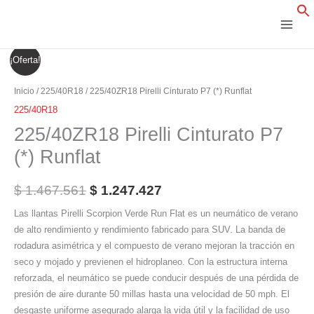
Ir
al
contenido
225/40ZR18
El
El
¡Oferta!
Pirelli
precio
precio
Cinturato
Inicio
/
225/40R18
/ 225/40ZR18 Pirelli Cinturato P7 (*) Runflat
P7
original
actual
225/40R18
(*)
225/40ZR18 Pirelli Cinturato P7
era:
es:
Runflat
(*) Runflat
cantidad
$ 1.467.561.
$ 1.247.427.
$
1.467.561
$
1.247.427
Las llantas Pirelli Scorpion Verde Run Flat es un neumático de verano
de alto rendimiento y rendimiento fabricado para SUV. La banda de
rodadura asimétrica y el compuesto de verano mejoran la tracción en
seco y mojado y previenen el hidroplaneo. Con la estructura interna
reforzada, el neumático se puede conducir después de una pérdida de
presión de aire durante 50 millas hasta una velocidad de 50 mph. El
desgaste uniforme asegurado alarga la vida útil y la facilidad de uso