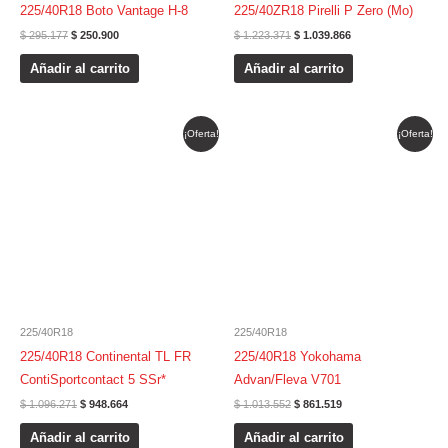
225/40R18 Boto Vantage H-8
225/40ZR18 Pirelli P Zero (Mo)
$
295.177
$
250.900
$
1.223.371
$
1.039.866
Añadir al carrito
Añadir al carrito
El
El
El
El
¡Oferta!
¡Oferta!
precio
precio
precio
precio
original
actual
original
actual
era:
es:
era:
es:
$ 1.096.271.
$ 948.664.
$ 1.013.552.
$ 861.519.
225/40R18
225/40R18
225/40R18 Continental TL FR
225/40R18 Yokohama
ContiSportcontact 5 SSr*
Advan/Fleva V701
$
1.096.271
$
948.664
$
1.013.552
$
861.519
Añadir al carrito
Añadir al carrito