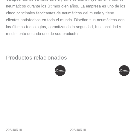
neumáticos durante los últimos cien años. La empresa es uno de los
cinco principales fabricantes de neumáticos del mundo y tiene
clientes satisfechos en todo el mundo. Diseñan sus neumáticos con
las últimas tecnologías, garantizando la seguridad, funcionalidad y
rendimiento de cada uno de sus productos.
Productos relacionados
El
El
El
El
¡Oferta!
¡Oferta!
precio
precio
precio
precio
original
actual
original
actual
era:
es:
era:
es:
$ 295.177.
$ 250.900.
$ 1.223.371.
$ 1.039.866.
225/40R18
225/40R18