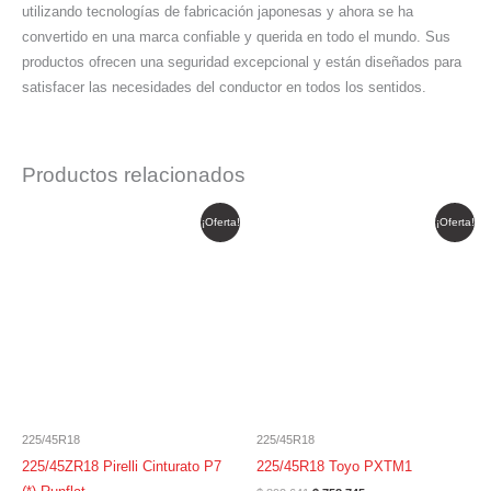
utilizando tecnologías de fabricación japonesas y ahora se ha
convertido en una marca confiable y querida en todo el mundo. Sus
productos ofrecen una seguridad excepcional y están diseñados para
satisfacer las necesidades del conductor en todos los sentidos.
Productos relacionados
El
El
El
El
¡Oferta!
¡Oferta!
precio
precio
precio
precio
original
actual
original
actual
era:
es:
era:
es:
$ 1.286.007.
$ 1.093.106.
$ 892.641.
$ 758.745.
225/45R18
225/45R18
225/45ZR18 Pirelli Cinturato P7
225/45R18 Toyo PXTM1