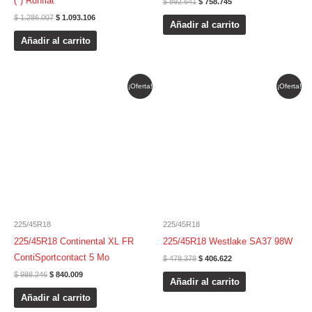
(*) Runflat
$
892.641
$
758.745
$
1.286.007
$
1.093.106
Añadir al carrito
Añadir al carrito
El
El
El
El
¡Oferta!
¡Oferta!
precio
precio
precio
precio
original
actual
original
actual
era:
es:
era:
es:
$ 988.246.
$ 840.009.
$ 478.378.
$ 406.622.
225/45R18
225/45R18
225/45R18 Continental XL FR
225/45R18 Westlake SA37 98W
ContiSportcontact 5 Mo
$
478.378
$
406.622
$
988.246
$
840.009
Añadir al carrito
Añadir al carrito