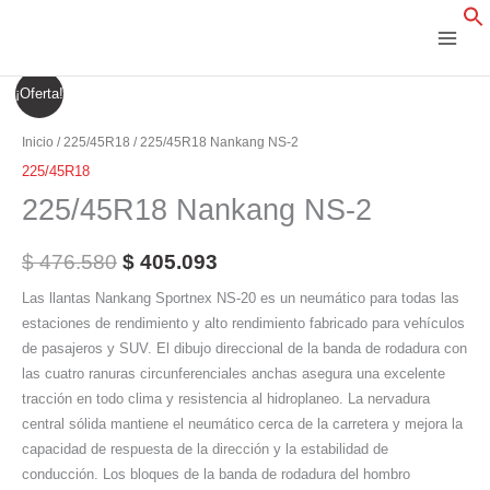
Ir
al
contenido
225/45R18
El
El
¡Oferta!
Nankang
precio
precio
NS-
Inicio
/
225/45R18
/ 225/45R18 Nankang NS-2
2
original
actual
225/45R18
cantidad
225/45R18 Nankang NS-2
era:
es:
$ 476.580.
$ 405.093.
$
476.580
$
405.093
Las llantas Nankang Sportnex NS-20 es un neumático para todas las
estaciones de rendimiento y alto rendimiento fabricado para vehículos
de pasajeros y SUV. El dibujo direccional de la banda de rodadura con
las cuatro ranuras circunferenciales anchas asegura una excelente
tracción en todo clima y resistencia al hidroplaneo. La nervadura
central sólida mantiene el neumático cerca de la carretera y mejora la
capacidad de respuesta de la dirección y la estabilidad de
conducción. Los bloques de la banda de rodadura del hombro