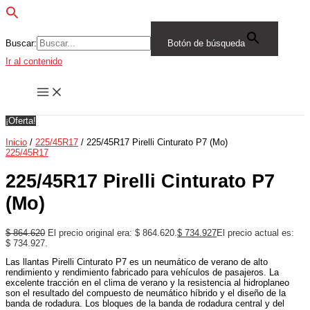
Buscar:
Botón de búsqueda
Ir al contenido
¡Oferta!
Inicio
/
225/45R17
/ 225/45R17 Pirelli Cinturato P7 (Mo)
225/45R17
225/45R17 Pirelli Cinturato P7
(Mo)
$
864.620
El precio original era: $ 864.620.
$
734.927
El precio actual es:
$ 734.927.
Las llantas Pirelli Cinturato P7 es un neumático de verano de alto
rendimiento y rendimiento fabricado para vehículos de pasajeros. La
excelente tracción en el clima de verano y la resistencia al hidroplaneo
son el resultado del compuesto de neumático híbrido y el diseño de la
banda de rodadura. Los bloques de la banda de rodadura central y del