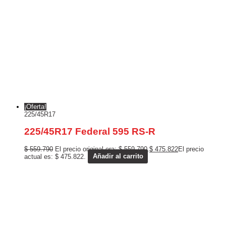
¡Oferta!
225/45R17
225/45R17 Federal 595 RS-R
$
559.790
El precio original era: $ 559.790.
$
475.822
El precio
actual es: $ 475.822.
Añadir al carrito