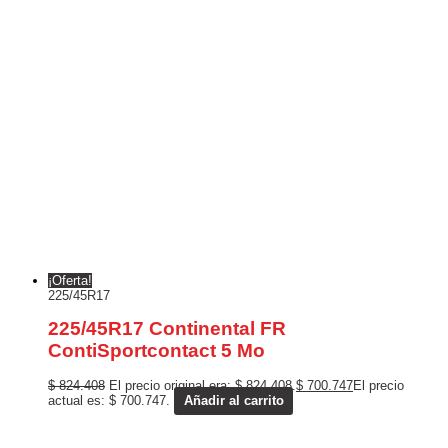
¡Oferta!
225/45R17
225/45R17 Continental FR
ContiSportcontact 5 Mo
$
824.408
El precio original era: $ 824.408.
$
700.747
El precio
actual es: $ 700.747.
Añadir al carrito