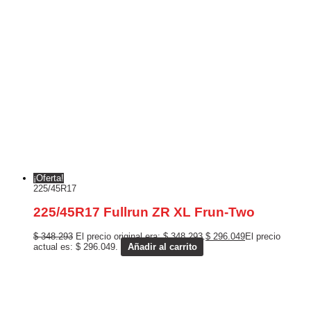
¡Oferta!
225/45R17
225/45R17 Fullrun ZR XL Frun-Two
$
348.293
El precio original era: $ 348.293.
$
296.049
El precio
actual es: $ 296.049.
Añadir al carrito