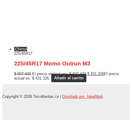
¡Oferta!
225/45R17
225/45R17 Momo Outrun M3
$
507.443
El precio original era: $ 507.443.
$
431.326
El precio
actual es: $ 431.326.
Añadir al carrito
Copyright © 2026 Tecnillantas.co |
Diseñado por IdealWeb