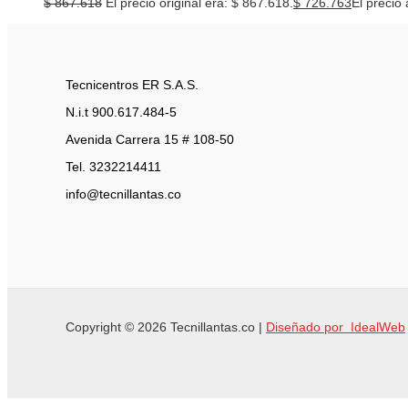
$
867.618
El precio original era: $ 867.618.
$
726.763
El precio 
Tecnicentros ER S.A.S.
N.i.t 900.617.484-5
Avenida Carrera 15 # 108-50
Tel. 3232214411
info@tecnillantas.co
Copyright © 2026 Tecnillantas.co |
Diseñado por IdealWeb