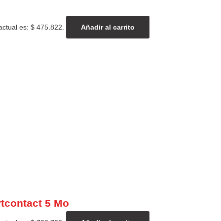
actual es: $ 475.822.
Añadir al carrito
tcontact 5 Mo