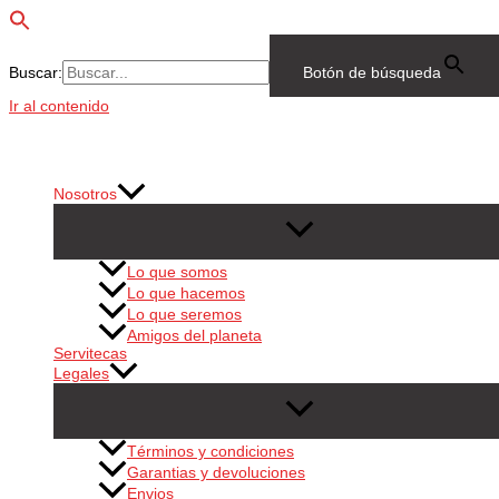
Buscar:
Botón de búsqueda
Ir al contenido
Nosotros
Lo que somos
Lo que hacemos
Lo que seremos
Amigos del planeta
Servitecas
Legales
Términos y condiciones
Garantias y devoluciones
Envios