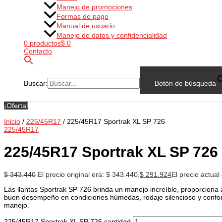
Manejo de promociones
Formas de pago
Manual de usuario
Manejo de datos y confidencialidad
0 productos
$ 0
Contacto
Buscar:
Botón de búsqueda
¡Oferta!
Inicio
/
225/45R17
/ 225/45R17 Sportrak XL SP 726
225/45R17
225/45R17 Sportrak XL SP 726
$
343.440
El precio original era: $ 343.440.
$
291.924
El precio actual
Las llantas Sportrak SP 726 brinda un manejo increíble, proporciona 
buen desempeño en condiciones húmedas, rodaje silencioso y confor
manejo.
225/45R17 Sportrak XL SP 726 cantidad