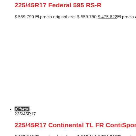
225/45R17 Federal 595 RS-R
$
559.790
El precio original era: $ 559.790.
$
475.822
El precio 
¡Oferta!
225/45R17
225/45R17 Continental TL FR ContiSpor