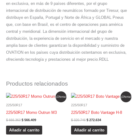
en exclusiva, en más de 9 países diferentes, por el grupo
internacional de distribuición de neumáticos formado por Tiresur, que
distribuye en España, Portugal y Norte de África y GLOBAL Pneus
que, con base en Brasil, es el centro de operaciones para américa
central y meridional. La dimensión internacional del grupo de
distribuición, la experiencia de servicio en el mercado y nuestra
amplia base de clientes garantizan la disponibilidad y suministro de
OVATION en los países cuya distribuición ostentamos en exclusiva,
ofreciendo tecnología y prestaciones al mejor precio.RDLL
Productos relacionados
El
El
El
El
¡Oferta!
¡Oferta!
precio
precio
precio
precio
original
actual
original
actual
225/50R17
225/50R17
era:
es:
era:
es:
$ 666.363.
$ 566.409.
$ 320.746.
$ 272.634.
225/50R17 Momo Outrun M3
225/50R17 Boto Vantage H-8
$
666.363
$
566.409
$
320.746
$
272.634
Añadir al carrito
Añadir al carrito