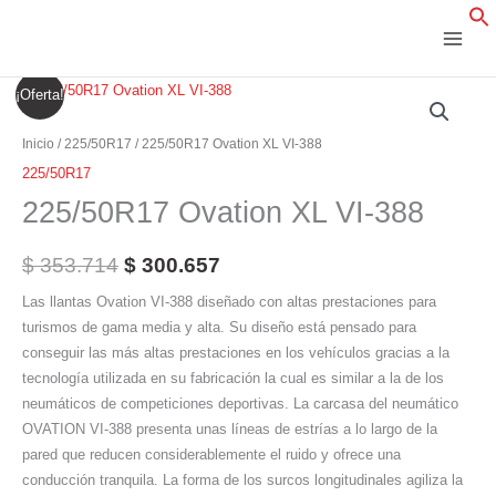
Ir
al
contenido
225/50R17
El
El
¡Oferta!
Ovation
precio
precio
XL
Inicio
/
225/50R17
/ 225/50R17 Ovation XL VI-388
VI-
original
actual
225/50R17
388
225/50R17 Ovation XL VI-388
era:
es:
cantidad
$ 353.714.
$ 300.657.
$
353.714
$
300.657
Las llantas Ovation VI-388 diseñado con altas prestaciones para
turismos de gama media y alta. Su diseño está pensado para
conseguir las más altas prestaciones en los vehículos gracias a la
tecnología utilizada en su fabricación la cual es similar a la de los
neumáticos de competiciones deportivas. La carcasa del neumático
OVATION VI-388 presenta unas líneas de estrías a lo largo de la
pared que reducen considerablemente el ruido y ofrece una
conducción tranquila. La forma de los surcos longitudinales agiliza la