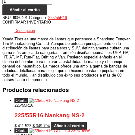
Añadir al carrito
SKU:
9080401
Categoría:
225/55R16
CONFIRMAR INVENTARIO
Descripción
Yeada Tires es una marca de llantas que pertenece a Shandong Fengyan
Tire Manufacturing Co. Ltd. Aunque se enfocan principalmente en la
distribución de llantas para pasajeros y SUV, definitivamente cubren una
gama más amplia de categorías. También diseñan neumáticos UHP, HP,
HT, AT, MT, Run-Flat, Drifting y Van. Pusieron especial énfasis en el
diseño del hombro para mejorar la estabilidad de manejo y el manejo
general del neumático. La marca ofrece una amplia gama de bandas de
rodadura detalladas para elegir, que se hicieron bastante populares en
todo el mundo. Han distribuido con éxito sus productos a más de 80
países hasta el momento.
Productos relacionados
¡Oferta!
225/55R16
225/55R16 Nankang NS-2
$
411.523
$
349.794
Añadir al carrito
¡Oferta!