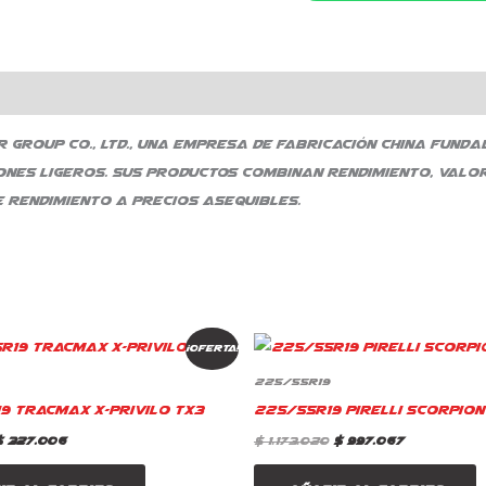
 Group Co., Ltd., una empresa de fabricación china fund
ones ligeros. Sus productos combinan rendimiento, valo
 rendimiento a precios asequibles.
El
El
El
El
¡Oferta!
precio
precio
precio
precio
original
actual
original
actual
225/55R19
era:
es:
era:
es:
9 TracMax X-Privilo TX3
225/55R19 Pirelli Scorpion
 384.712.
$ 327.006.
$ 1.173.020.
$ 997.067.
$
327.006
$
1.173.020
$
997.067