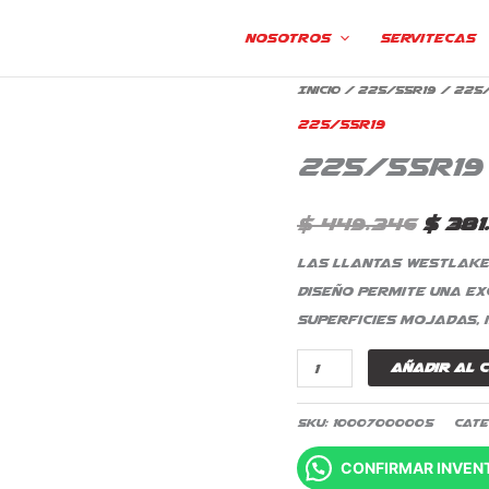
Nosotros
Servitecas
225/55R19
Inicio
/
225/55R19
/ 225/
El
Westlake
225/55R19
prec
SU318
225/55R19
TL
origi
cantidad
era:
$
449.346
$
381
$ 449
Las llantas Westlake 
diseño permite una ex
superficies mojadas, 
Añadir al 
SKU:
10007000005
Cate
CONFIRMAR INVEN