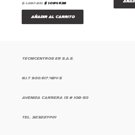
Añad
$
1.287.810
$
1.094.639
Añadir al carrito
Tecnicentros ER S.A.S.
N.i.t 900.617.484-5
Avenida Carrera 15 # 108-50
Tel. 3232214411