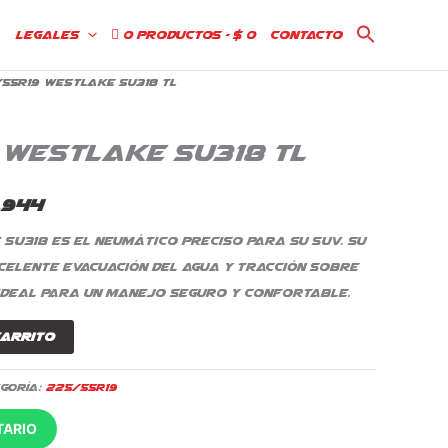
Legales
0 productos
$ 0
Contacto
55R19 Westlake SU318 TL
El
io
precio
 Westlake SU318 TL
nal
actual
es:
.944
.346.
$ 381.944.
SU318 es el neumático preciso para su SUV. Su
celente evacuación del agua y tracción sobre
ideal para un manejo seguro y confortable.
carrito
goría:
225/55R19
TARIO