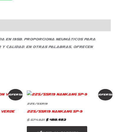
ada en 1958. Proporciona neumáticos para
r y calidad. En otras palabras, ofrecen
El
El
¡Oferta!
¡Oferta!
precio
precio
original
actual
225/55R19
era:
es:
 Verde
225/55R19 Nankang SP-9
$ 574.921.
$ 488.683.
$
574.921
$
488.683