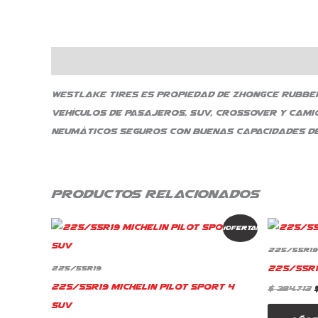
Descripción
Westlake Tires es propiedad de Zhongce Rubber
vehículos de pasajeros, SUV, crossover y cami
neumáticos seguros con buenas capacidades de
Productos relacionados
El
El
¡Oferta!
precio
precio
original
actual
225/55R19
era:
es:
225/55R1
$ 1.287.810.
$ 1.094.639.
$
225/55R19
225/55R19 Michelin Pilot Sport 4
$
384.712
Suv