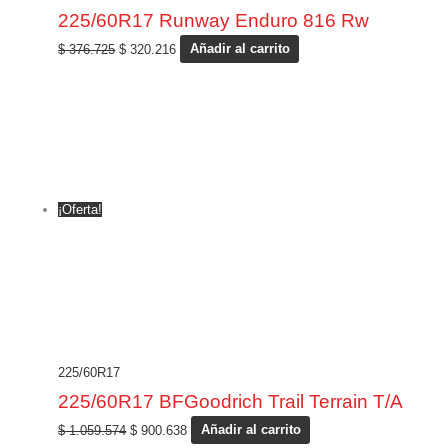
225/60R17 Runway Enduro 816 Rw
$
376.725
$
320.216
Añadir al carrito
¡Oferta!
225/60R17
225/60R17 BFGoodrich Trail Terrain T/A
$
1.059.574
$
900.638
Añadir al carrito