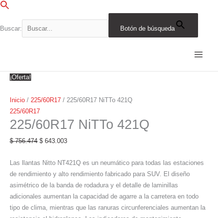
Ir
al
contenido
Buscar:
Botón de búsqueda
225/60R17
El
El
El
El
El
El
El
El
El
El
NiTTo
precio
precio
precio
precio
precio
precio
precio
precio
precio
precio
421Q
original
original
original
original
original
actual
actual
actual
actual
actual
cantidad
era:
era:
era:
era:
era:
es:
es:
es:
es:
es:
¡Oferta!
$ 756.474.
$ 376.725.
$ 330.049.
$ 861.360.
$ 1.059.574.
$ 643.003.
$ 320.216.
$ 280.542.
$ 732.156.
$ 900.638.
Inicio
/
225/60R17
/ 225/60R17 NiTTo 421Q
225/60R17
225/60R17 NiTTo 421Q
$
756.474
$
643.003
Las llantas Nitto NT421Q es un neumático para todas las estaciones
de rendimiento y alto rendimiento fabricado para SUV. El diseño
asimétrico de la banda de rodadura y el detalle de laminillas
adicionales aumentan la capacidad de agarre a la carretera en todo
tipo de clima, mientras que las ranuras circunferenciales aumentan la