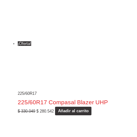
¡Oferta!
225/60R17
225/60R17 Compasal Blazer UHP
$
330.049
$
280.542
Añadir al carrito