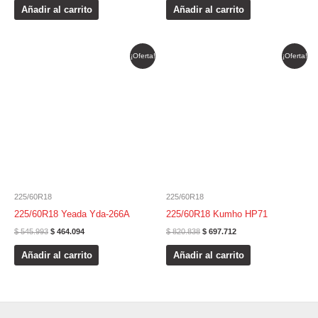
Añadir al carrito
Añadir al carrito
El
El
El
El
¡Oferta!
¡Oferta!
precio
precio
precio
precio
original
actual
original
actual
era:
es:
era:
es:
$ 545.993.
$ 464.094.
$ 820.838.
$ 697.712.
225/60R18
225/60R18
225/60R18 Yeada Yda-266A
225/60R18 Kumho HP71
$
545.993
$
464.094
$
820.838
$
697.712
Añadir al carrito
Añadir al carrito