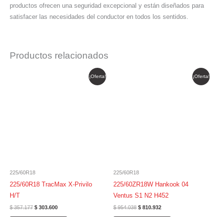
productos ofrecen una seguridad excepcional y están diseñados para
satisfacer las necesidades del conductor en todos los sentidos.
Productos relacionados
El
El
El
El
¡Oferta!
¡Oferta!
precio
precio
precio
precio
original
actual
original
actual
era:
es:
era:
es:
$ 357.177.
$ 303.600.
$ 954.038.
$ 810.932.
225/60R18
225/60R18
225/60R18 TracMax X-Privilo
225/60ZR18W Hankook 04
H/T
Ventus S1 N2 H452
$
357.177
$
303.600
$
954.038
$
810.932