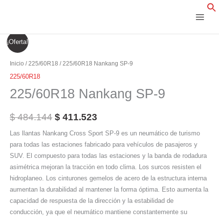
Ir
al
contenido
225/60R18
El
El
¡Oferta!
Nankang
precio
precio
SP-
Inicio
/
225/60R18
/ 225/60R18 Nankang SP-9
9
original
actual
225/60R18
cantidad
225/60R18 Nankang SP-9
era:
es:
$ 484.144.
$ 411.523.
$
484.144
$
411.523
Las llantas Nankang Cross Sport SP-9 es un neumático de turismo
para todas las estaciones fabricado para vehículos de pasajeros y
SUV. El compuesto para todas las estaciones y la banda de rodadura
asimétrica mejoran la tracción en todo clima. Los surcos resisten el
hidroplaneo. Los cinturones gemelos de acero de la estructura interna
aumentan la durabilidad al mantener la forma óptima. Esto aumenta la
capacidad de respuesta de la dirección y la estabilidad de
conducción, ya que el neumático mantiene constantemente su