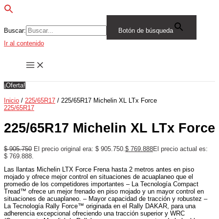
Buscar:
Botón de búsqueda
Ir al contenido
¡Oferta!
Inicio
/
225/65R17
/ 225/65R17 Michelin XL LTx Force
225/65R17
225/65R17 Michelin XL LTx Force
$
905.750
El precio original era: $ 905.750.
$
769.888
El precio actual es:
$ 769.888.
Las llantas Michelin LTX Force Frena hasta 2 metros antes en piso
mojado y ofrece mejor control en situaciones de acuaplaneo que el
promedio de los competidores importantes – La Tecnología Compact
Tread™ ofrece un mejor frenado en piso mojado y un mayor control en
situaciones de acuaplaneo. – Mayor capacidad de tracción y robustez –
La Tecnología Rally Force™ originada en el Rally DAKAR, para una
adherencia excepcional ofreciendo una tracción superior y WRC