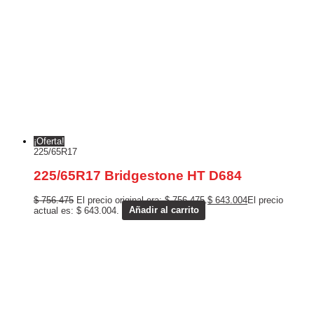
¡Oferta!
225/65R17
225/65R17 Bridgestone HT D684
$
756.475
El precio original era: $ 756.475.
$
643.004
El precio
actual es: $ 643.004.
Añadir al carrito