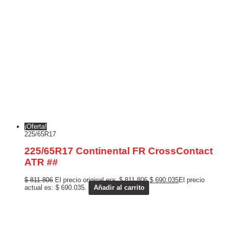
¡Oferta!
225/65R17
225/65R17 Continental FR CrossContact
ATR ##
$
811.806
El precio original era: $ 811.806.
$
690.035
El precio
actual es: $ 690.035.
Añadir al carrito