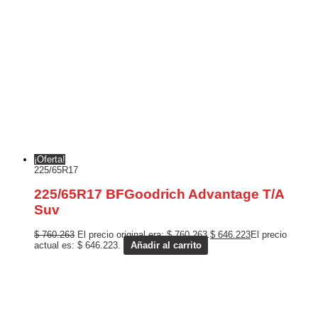
¡Oferta!
225/65R17
225/65R17 BFGoodrich Advantage T/A
Suv
$
760.263
El precio original era: $ 760.263.
$
646.223
El precio
actual es: $ 646.223.
Añadir al carrito