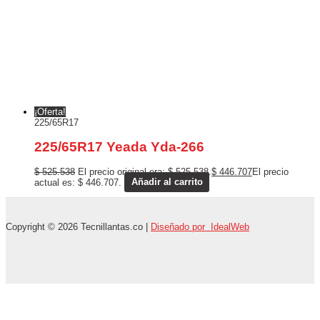
¡Oferta!
225/65R17
225/65R17 Yeada Yda-266
$
525.538
El precio original era: $ 525.538.
$
446.707
El precio
actual es: $ 446.707.
Añadir al carrito
Copyright © 2026 Tecnillantas.co |
Diseñado por IdealWeb