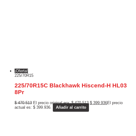
¡Oferta!
225/70R15
225/70R15C Blackhawk Hiscend-H HL03
8Pr
$
470.513
El precio original era: $ 470.513.
$
399.936
El precio
actual es: $ 399.936.
Añadir al carrito