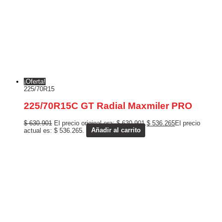
¡Oferta!
225/70R15
225/70R15C GT Radial Maxmiler PRO
$
630.901
El precio original era: $ 630.901.
$
536.265
El precio
actual es: $ 536.265.
Añadir al carrito