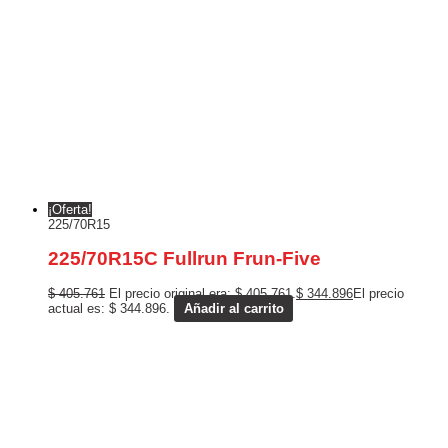
¡Oferta!
225/70R15
225/70R15C Fullrun Frun-Five
$
405.761
El precio original era: $ 405.761.
$
344.896
El precio
actual es: $ 344.896.
Añadir al carrito