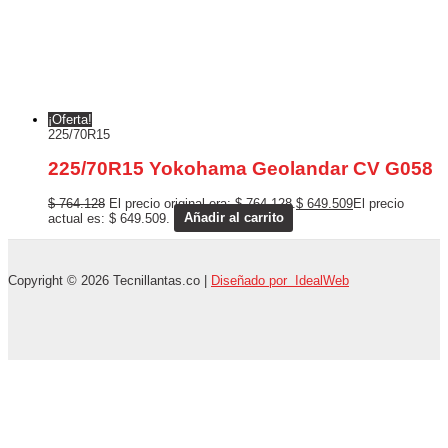
¡Oferta!
225/70R15
225/70R15 Yokohama Geolandar CV G058
$
764.128
El precio original era: $ 764.128.
$
649.509
El precio
actual es: $ 649.509.
Añadir al carrito
Copyright © 2026 Tecnillantas.co |
Diseñado por IdealWeb