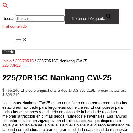
Buscar:
Botón de búsqueda
Ir al contenido
¡Oferta!
Inicio
/
225/70R15
/ 225/70R15C Nankang CW-25
225/70R15
225/70R15C Nankang CW-25
$
466.140
El precio original era: $ 466.140.
$
396.219
El precio actual es:
$ 396.219.
Las llantas Nankang CW-25 es un neumático de carretera para todas las
estaciones fabricado para furgonetas comerciales. El compuesto para
todas las estaciones y el diseño detallado de la banda de rodadura
mejoran la tracción en climas secos, húmedos e invernales. Las ranuras
circunferenciales en zigzag evitan el hidroplaneo, ya que dispersan el
agua y el aguanieve de la huella. La huella plana y el diseño acanalado de
la banda de rodadura mejoran en gran medida la capacidad de respuesta