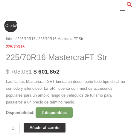
Ir
al
contenido
225/70R16
El
El
¡Oferta!
MastercraFT
precio
precio
Str
Inicio
/
225/70R16
/ 225/70R16 MastercraFT Str
cantidad
original
actual
225/70R16
225/70R16 MastercraFT Str
era:
es:
$ 708.061.
$ 601.852.
$
708.061
$
601.852
Las llantas Mastercraft SRT brinda un desempeño todo tipo de clima
cómodo y silencioso. La SRT cuenta con muchos accesorios
populares para un amplio rango de vehículos de turismo para
pasajeros a un precio de término medio.
Disponibilidad:
2 disponibles
Añadir al carrito