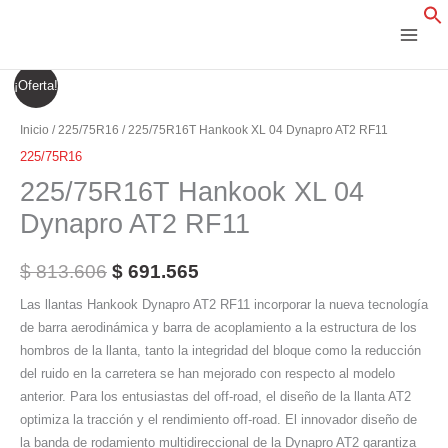
Ir
al
contenido
225/75R16T
El
El
¡Oferta!
Hankook
precio
precio
XL
Inicio
/
225/75R16
/ 225/75R16T Hankook XL 04 Dynapro AT2 RF11
04
original
actual
225/75R16
Dynapro
225/75R16T Hankook XL 04
era:
es:
AT2
Dynapro AT2 RF11
RF11
$ 813.606.
$ 691.565.
cantidad
$
813.606
$
691.565
Las llantas Hankook Dynapro AT2 RF11 incorporar la nueva tecnología
de barra aerodinámica y barra de acoplamiento a la estructura de los
hombros de la llanta, tanto la integridad del bloque como la reducción
del ruido en la carretera se han mejorado con respecto al modelo
anterior. Para los entusiastas del off-road, el diseño de la llanta AT2
optimiza la tracción y el rendimiento off-road. El innovador diseño de
la banda de rodamiento multidireccional de la Dynapro AT2 garantiza