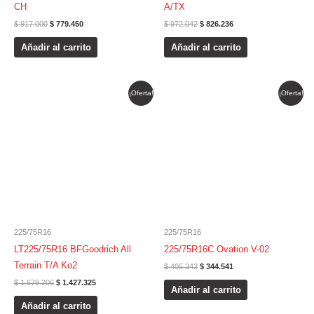
CH
A/TX
$
917.000
$
779.450
$
972.042
$
826.236
Añadir al carrito
Añadir al carrito
El
El
El
El
¡Oferta!
¡Oferta!
precio
precio
precio
precio
original
actual
original
actual
era:
es:
era:
es:
$ 1.679.206.
$ 1.427.325.
$ 405.343.
$ 344.541.
225/75R16
225/75R16
LT225/75R16 BFGoodrich All
225/75R16C Ovation V-02
Terrain T/A Ko2
$
405.343
$
344.541
$
1.679.206
$
1.427.325
Añadir al carrito
Añadir al carrito