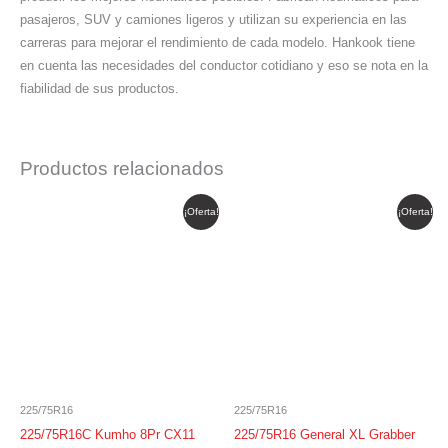
pasajeros, SUV y camiones ligeros y utilizan su experiencia en las
carreras para mejorar el rendimiento de cada modelo. Hankook tiene
en cuenta las necesidades del conductor cotidiano y eso se nota en la
fiabilidad de sus productos.
Productos relacionados
El
El
El
El
¡Oferta!
¡Oferta!
precio
precio
precio
precio
original
actual
original
actual
era:
es:
era:
es:
$ 917.000.
$ 779.450.
$ 972.042.
$ 826.236.
225/75R16
225/75R16
225/75R16C Kumho 8Pr CX11
225/75R16 General XL Grabber