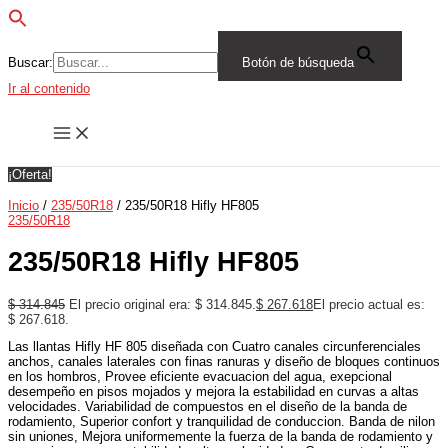
Buscar:
Botón de búsqueda
Ir al contenido
¡Oferta!
Inicio
/
235/50R18
/ 235/50R18 Hifly HF805
235/50R18
235/50R18 Hifly HF805
$
314.845
El precio original era: $ 314.845.
$
267.618
El precio actual es:
$ 267.618.
Las llantas Hifly HF 805 diseñada con Cuatro canales circunferenciales
anchos, canales laterales con finas ranuras y diseño de bloques continuos
en los hombros, Provee eficiente evacuacion del agua, exepcional
desempeño en pisos mojados y mejora la estabilidad en curvas a altas
velocidades. Variabilidad de compuestos en el diseño de la banda de
rodamiento, Superior confort y tranquilidad de conduccion. Banda de nilon
sin uniones, Mejora uniformemente la fuerza de la banda de rodamiento y