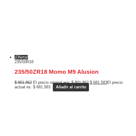
¡Oferta!
235/50R18
235/50ZR18 Momo M9 Alusion
$
801.862
El precio original era: $ 801.862.
$
681.583
El precio
actual es: $ 681.583.
Añadir al carrito