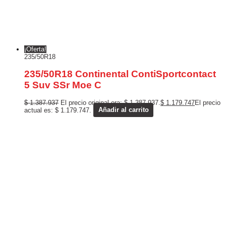
¡Oferta!
235/50R18
235/50R18 Continental ContiSportcontact
5 Suv SSr Moe C
$
1.387.937
El precio original era: $ 1.387.937.
$
1.179.747
El precio
actual es: $ 1.179.747.
Añadir al carrito