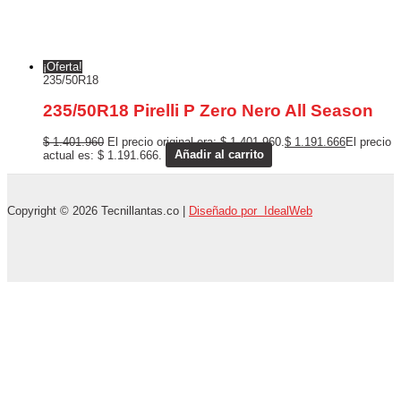
¡Oferta!
235/50R18
235/50R18 Pirelli P Zero Nero All Season
$
1.401.960
El precio original era: $ 1.401.960.
$
1.191.666
El precio
actual es: $ 1.191.666.
Añadir al carrito
Copyright © 2026 Tecnillantas.co |
Diseñado por IdealWeb