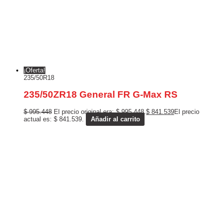
¡Oferta!
235/50R18
235/50ZR18 General FR G-Max RS
$
995.448
El precio original era: $ 995.448.
$
841.539
El precio
actual es: $ 841.539.
Añadir al carrito