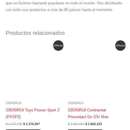
que se hicieron bastante populares en todo el mundo. Han distribuido
con éxito sus productos a más de 80 países hasta el momento.
Productos relacionados
El
El
El
El
¡Oferta!
¡Oferta!
precio
precio
precio
precio
original
actual
original
actual
era:
es:
era:
es:
$ 1.376.785.
$ 1.170.267.
$ 1.884.851.
$ 1.602.123.
235/50R19
235/50R19
235/50R19 Toyo Proxes Sport 2
235/50R19 Continental
(PXSP2)
Procontact Gx SSr Moe
$
1.376.785
$
1.170.267
$
1.884.851
$
1.602.123