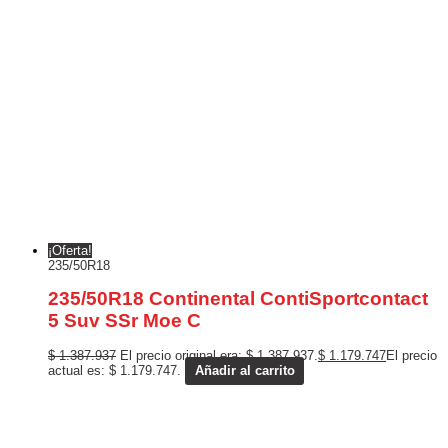
¡Oferta!
235/50R18
235/50R18 Continental ContiSportcontact
5 Suv SSr Moe C
$
1.387.937
El precio original era: $ 1.387.937.
$
1.179.747
El precio
actual es: $ 1.179.747.
Añadir al carrito