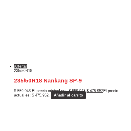
¡Oferta!
235/50R18
235/50R18 Nankang SP-9
$
559.943
El precio original era: $ 559.943.
$
475.952
El precio
actual es: $ 475.952.
Añadir al carrito