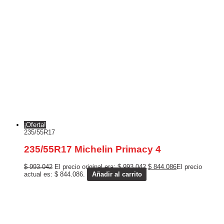
¡Oferta!
235/55R17
235/55R17 Michelin Primacy 4
$
993.042
El precio original era: $ 993.042.
$
844.086
El precio
actual es: $ 844.086.
Añadir al carrito