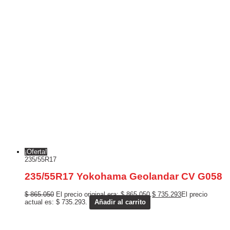
¡Oferta!
235/55R17
235/55R17 Yokohama Geolandar CV G058
$
865.050
El precio original era: $ 865.050.
$
735.293
El precio
actual es: $ 735.293.
Añadir al carrito