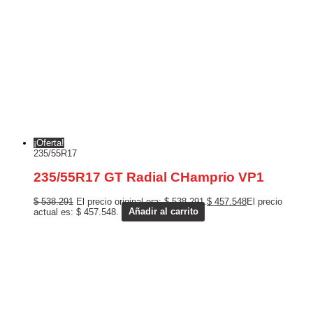
¡Oferta!
235/55R17
235/55R17 GT Radial CHamprio VP1
$
538.291
El precio original era: $ 538.291.
$
457.548
El precio
actual es: $ 457.548.
Añadir al carrito