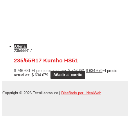
¡Oferta!
235/55R17
235/55R17 Kumho HS51
$
746.681
El precio original era: $ 746.681.
$
634.679
El precio
actual es: $ 634.679.
Añadir al carrito
Copyright © 2026 Tecnillantas.co |
Diseñado por IdealWeb