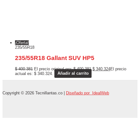
¡Oferta!
235/55R18
235/55R18 Gallant SUV HP5
$
400.381
El precio original era: $ 400.381.
$
340.324
El precio
actual es: $ 340.324.
Añadir al carrito
Copyright © 2026 Tecnillantas.co |
Diseñado por IdealWeb