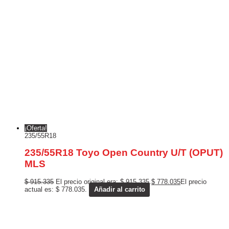
¡Oferta!
235/55R18
235/55R18 Toyo Open Country U/T (OPUT)
MLS
$
915.335
El precio original era: $ 915.335.
$
778.035
El precio
actual es: $ 778.035.
Añadir al carrito