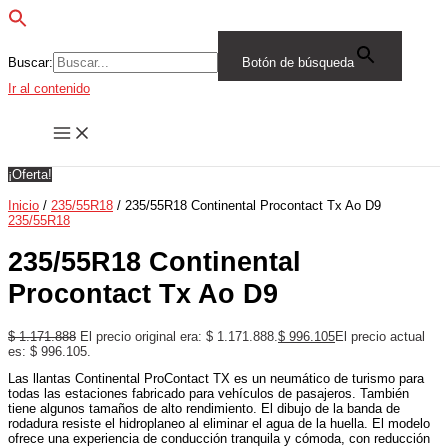
Buscar:
Botón de búsqueda
Ir al contenido
¡Oferta!
Inicio
/
235/55R18
/ 235/55R18 Continental Procontact Tx Ao D9
235/55R18
235/55R18 Continental
Procontact Tx Ao D9
$
1.171.888
El precio original era: $ 1.171.888.
$
996.105
El precio actual
es: $ 996.105.
Las llantas Continental ProContact TX es un neumático de turismo para
todas las estaciones fabricado para vehículos de pasajeros. También
tiene algunos tamaños de alto rendimiento. El dibujo de la banda de
rodadura resiste el hidroplaneo al eliminar el agua de la huella. El modelo
ofrece una experiencia de conducción tranquila y cómoda, con reducción