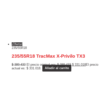
¡Oferta!
235/55R18
235/55R18 TracMax X-Privilo TX3
$
389.433
El precio original era: $ 389.433.
$
331.018
El precio
actual es: $ 331.018.
Añadir al carrito