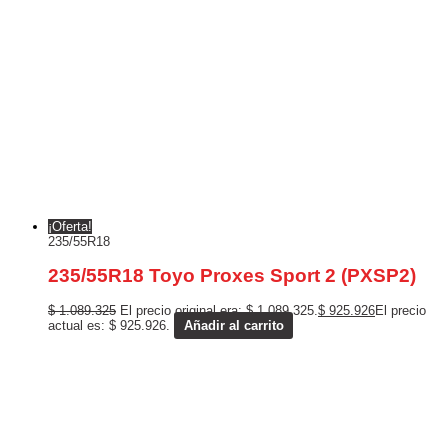
¡Oferta!
235/55R18
235/55R18 Toyo Proxes Sport 2 (PXSP2)
$
1.089.325
El precio original era: $ 1.089.325.
$
925.926
El precio
actual es: $ 925.926.
Añadir al carrito