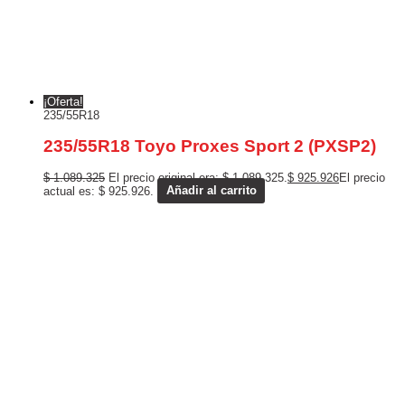
¡Oferta!
235/55R18
235/55R18 Toyo Proxes Sport 2 (PXSP2)
$
1.089.325
El precio original era: $ 1.089.325.
$
925.926
El precio
actual es: $ 925.926.
Añadir al carrito