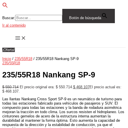
Buscar:
Botón de búsqueda
Ir al contenido
¡Oferta!
Inicio
/
235/55R18
/ 235/55R18 Nankang SP-9
235/55R18
235/55R18 Nankang SP-9
$
550.714
El precio original era: $ 550.714.
$
468.107
El precio actual es:
$ 468.107.
Las llantas Nankang Cross Sport SP-9 es un neumático de turismo para
todas las estaciones fabricado para vehículos de pasajeros y SUV. El
compuesto para todas las estaciones y la banda de rodadura asimétrica
mejoran la tracción en todo clima. Los surcos resisten el hidroplaneo. Los
cinturones gemelos de acero de la estructura interna aumentan la
durabilidad al mantener la forma óptima. Esto aumenta la capacidad de
respuesta de la dirección y la estabilidad de conducción, ya que el