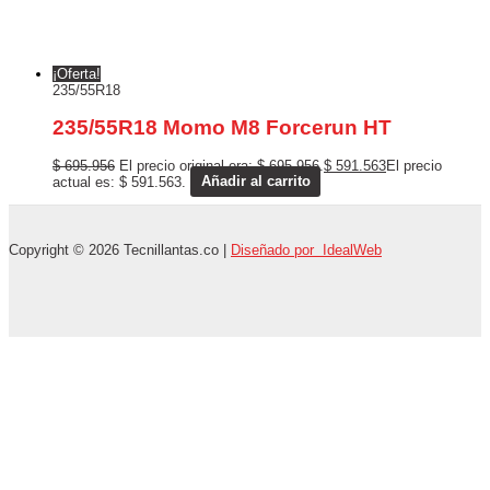
¡Oferta!
235/55R18
235/55R18 Momo M8 Forcerun HT
$
695.956
El precio original era: $ 695.956.
$
591.563
El precio
actual es: $ 591.563.
Añadir al carrito
Copyright © 2026 Tecnillantas.co |
Diseñado por IdealWeb