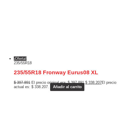
¡Oferta!
235/55R18
235/55R18 Fronway Eurus08 XL
$
397.891
El precio original era: $ 397.891.
$
338.207
El precio
actual es: $ 338.207.
Añadir al carrito