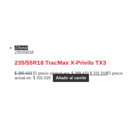
¡Oferta!
235/55R18
235/55R18 TracMax X-Privilo TX3
$
389.433
El precio original era: $ 389.433.
$
331.018
El precio
actual es: $ 331.018.
Añadir al carrito