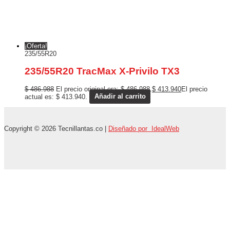
¡Oferta!
235/55R20
235/55R20 TracMax X-Privilo TX3
$
486.988
El precio original era: $ 486.988.
$
413.940
El precio
actual es: $ 413.940.
Añadir al carrito
Copyright © 2026 Tecnillantas.co |
Diseñado por IdealWeb