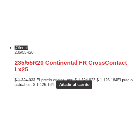
¡Oferta!
235/55R20
235/55R20 Continental FR CrossContact
Lx25
$
1.324.923
El precio original era: $ 1.324.923.
$
1.126.184
El precio
actual es: $ 1.126.184.
Añadir al carrito