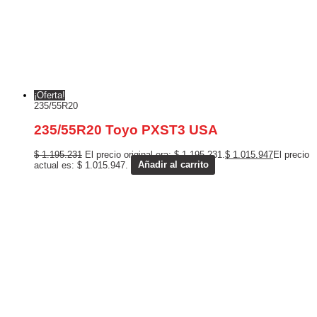
¡Oferta!
235/55R20
235/55R20 Toyo PXST3 USA
$
1.195.231
El precio original era: $ 1.195.231.
$
1.015.947
El precio
actual es: $ 1.015.947.
Añadir al carrito