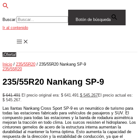
Buscar:
Botón de búsqueda
Ir al contenido
¡Oferta!
Inicio
/
235/55R20
/ 235/55R20 Nankang SP-9
235/55R20
235/55R20 Nankang SP-9
$
641.491
El precio original era: $ 641.491.
$
545.267
El precio actual es:
$ 545.267.
Las llantas Nankang Cross Sport SP-9 es un neumático de turismo para
todas las estaciones fabricado para vehículos de pasajeros y SUV. El
compuesto para todas las estaciones y la banda de rodadura asimétrica
mejoran la tracción en todo clima. Los surcos resisten el hidroplaneo. Los
cinturones gemelos de acero de la estructura interna aumentan la
durabilidad al mantener la forma óptima. Esto aumenta la capacidad de
respuesta de la dirección y la estabilidad de conducción, ya que el