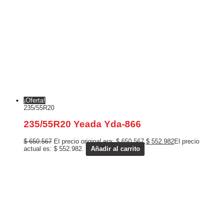
¡Oferta!
235/55R20
235/55R20 Yeada Yda-866
$
650.567
El precio original era: $ 650.567.
$
552.982
El precio
actual es: $ 552.982.
Añadir al carrito