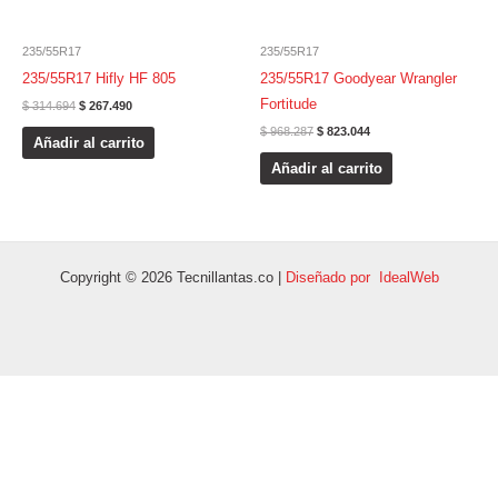
235/55R17
235/55R17
235/55R17 Hifly HF 805
235/55R17 Goodyear Wrangler
Fortitude
$
314.694
$
267.490
$
968.287
$
823.044
Añadir al carrito
Añadir al carrito
Copyright © 2026 Tecnillantas.co |
Diseñado por IdealWeb