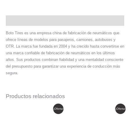
Descripción
Boto Tires es una empresa china de fabricación de neumáticos que
ofrece líneas de modelos para pasajeros, camiones, autobuses y
OTR. La marca fue fundada en 2004 y ha crecido hasta convertirse en
una marca confiable de fabricación de neumáticos en los últimos
años. Sus productos combinan fiabilidad y una mentalidad consciente
del presupuesto para garantizar una experiencia de conducción más
segura.
Productos relacionados
El
El
El
El
¡Oferta!
¡Oferta!
precio
precio
precio
precio
original
actual
original
actual
era:
es:
era:
es:
$ 908.303.
$ 772.058.
$ 485.809.
$ 412.937.