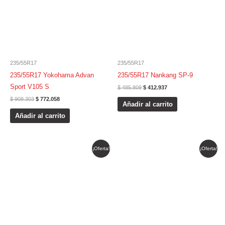
235/55R17
235/55R17
235/55R17 Yokohama Advan
235/55R17 Nankang SP-9
Sport V105 S
$
485.809
$
412.937
$
908.303
$
772.058
Añadir al carrito
Añadir al carrito
El
El
El
El
¡Oferta!
¡Oferta!
precio
precio
precio
precio
original
actual
original
actual
era:
es:
era:
es:
$ 314.694.
$ 267.490.
$ 968.287.
$ 823.044.