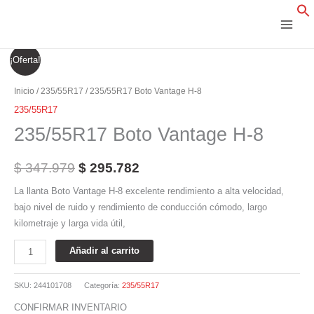
Ir
al
contenido
235/55R17
El
El
¡Oferta!
Boto
precio
precio
Vantage
Inicio
/
235/55R17
/ 235/55R17 Boto Vantage H-8
H-
original
actual
235/55R17
8
235/55R17 Boto Vantage H-8
era:
es:
cantidad
$ 347.979.
$ 295.782.
$
347.979
$
295.782
La llanta Boto Vantage H-8 excelente rendimiento a alta velocidad,
bajo nivel de ruido y rendimiento de conducción cómodo, largo
kilometraje y larga vida útil,
Añadir al carrito
SKU:
244101708
Categoría:
235/55R17
CONFIRMAR INVENTARIO