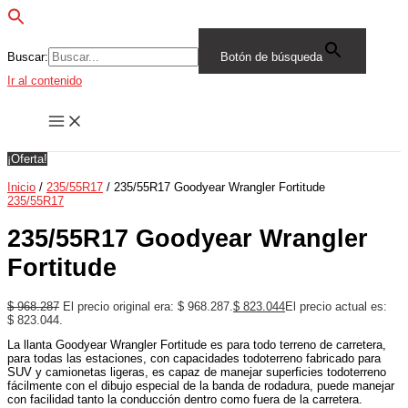
Buscar:
Botón de búsqueda
Ir al contenido
¡Oferta!
Inicio
/
235/55R17
/ 235/55R17 Goodyear Wrangler Fortitude
235/55R17
235/55R17 Goodyear Wrangler
Fortitude
$
968.287
El precio original era: $ 968.287.
$
823.044
El precio actual es:
$ 823.044.
La llanta Goodyear Wrangler Fortitude es para todo terreno de carretera,
para todas las estaciones, con capacidades todoterreno fabricado para
SUV y camionetas ligeras, es capaz de manejar superficies todoterreno
fácilmente con el dibujo especial de la banda de rodadura, puede manejar
con facilidad tanto la conducción dentro como fuera de la carretera.