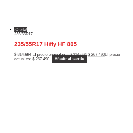
¡Oferta!
235/55R17
235/55R17 Hifly HF 805
$
314.694
El precio original era: $ 314.694.
$
267.490
El precio
actual es: $ 267.490.
Añadir al carrito