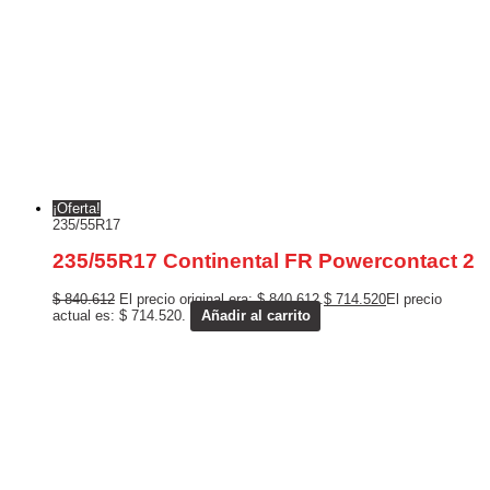
¡Oferta!
235/55R17
235/55R17 Continental FR Powercontact 2
$
840.612
El precio original era: $ 840.612.
$
714.520
El precio
actual es: $ 714.520.
Añadir al carrito