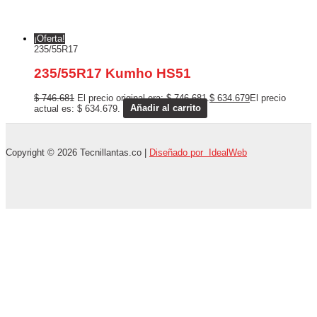
¡Oferta!
235/55R17
235/55R17 Kumho HS51
$
746.681
El precio original era: $ 746.681.
$
634.679
El precio
actual es: $ 634.679.
Añadir al carrito
Copyright © 2026 Tecnillantas.co |
Diseñado por IdealWeb