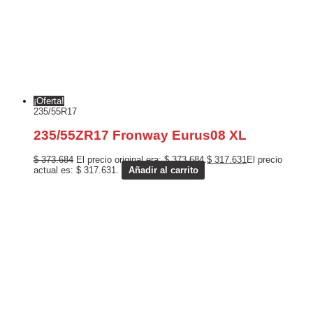
¡Oferta!
235/55R17
235/55ZR17 Fronway Eurus08 XL
$
373.684
El precio original era: $ 373.684.
$
317.631
El precio
actual es: $ 317.631.
Añadir al carrito