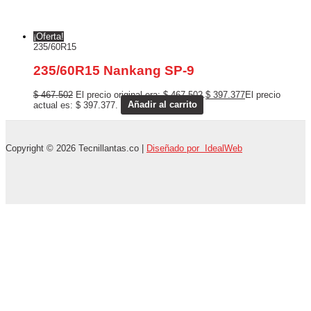
¡Oferta!
235/60R15
235/60R15 Nankang SP-9
$
467.502
El precio original era: $ 467.502.
$
397.377
El precio
actual es: $ 397.377.
Añadir al carrito
Copyright © 2026 Tecnillantas.co |
Diseñado por IdealWeb