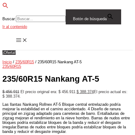
Buscar:
Botón de búsqueda
Ir al contenido
¡Oferta!
Inicio
/
235/60R15
/ 235/60R15 Nankang AT-5
235/60R15
235/60R15 Nankang AT-5
$
456.911
El precio original era: $ 456.911.
$
388.374
El precio actual es:
$ 388.374.
Las llantas Nankang Rollnex AT-5 Bloque central entrelazado podría
mejorar la estabilidad en el camino accidentado. 4 Diseño de ranura
principal en zigzag adaptado para carreteras de barro. Entalladuras de
zigzag mejoran el rendimiento en la nieve hombro. Barras de nudos entre
bloques podría estabilizar bloques de la banda y reducir el desgaste
irregular.Barras de nudos entre bloques podría estabilizar bloques de la
banda y reducir el desgaste irregular.