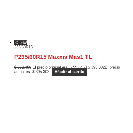
¡Oferta!
235/60R15
P235/60R15 Maxxis Mas1 TL
$
552.450
El precio original era: $ 552.450.
$
395.302
El precio
actual es: $ 395.302.
Añadir al carrito