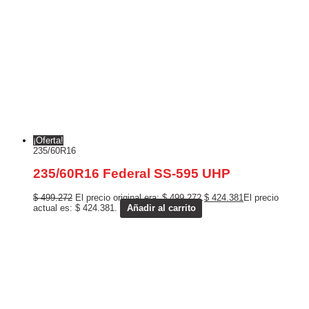
¡Oferta!
235/60R16
235/60R16 Federal SS-595 UHP
$
499.272
El precio original era: $ 499.272.
$
424.381
El precio
actual es: $ 424.381.
Añadir al carrito