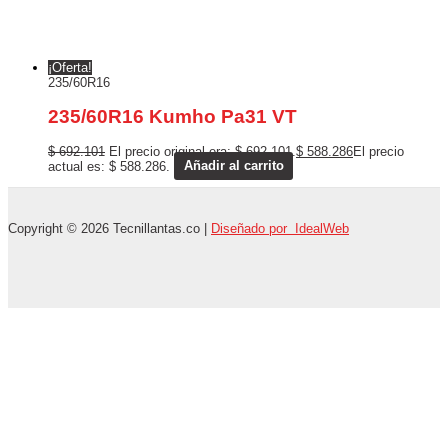
¡Oferta!
235/60R16
235/60R16 Kumho Pa31 VT
$
692.101
El precio original era: $ 692.101.
$
588.286
El precio
actual es: $ 588.286.
Añadir al carrito
Copyright © 2026 Tecnillantas.co |
Diseñado por IdealWeb