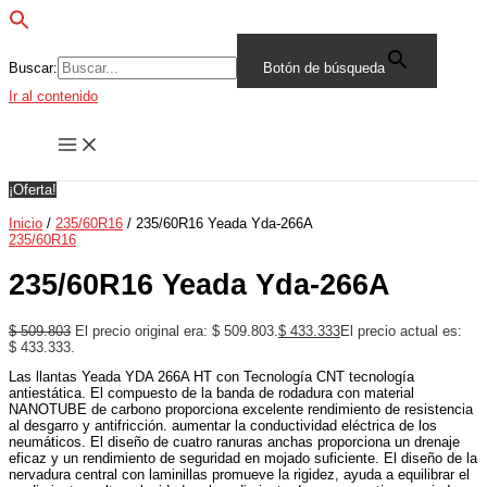
Buscar:
Botón de búsqueda
Ir al contenido
¡Oferta!
Inicio
/
235/60R16
/ 235/60R16 Yeada Yda-266A
235/60R16
235/60R16 Yeada Yda-266A
$
509.803
El precio original era: $ 509.803.
$
433.333
El precio actual es:
$ 433.333.
Las llantas Yeada YDA 266A HT con Tecnología CNT tecnología
antiestática. El compuesto de la banda de rodadura con material
NANOTUBE de carbono proporciona excelente rendimiento de resistencia
al desgarro y antifricción. aumentar la conductividad eléctrica de los
neumáticos. El diseño de cuatro ranuras anchas proporciona un drenaje
eficaz y un rendimiento de seguridad en mojado suficiente. El diseño de la
nervadura central con laminillas promueve la rigidez, ayuda a equilibrar el