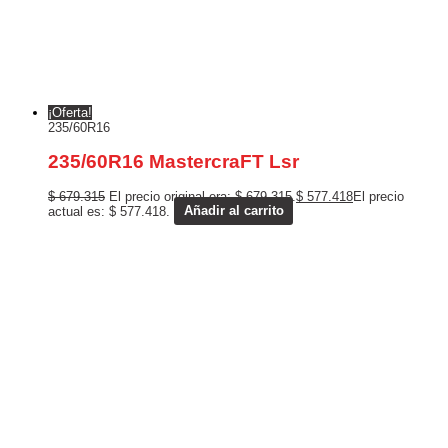
¡Oferta!
235/60R16
235/60R16 MastercraFT Lsr
$
679.315
El precio original era: $ 679.315.
$
577.418
El precio
actual es: $ 577.418.
Añadir al carrito