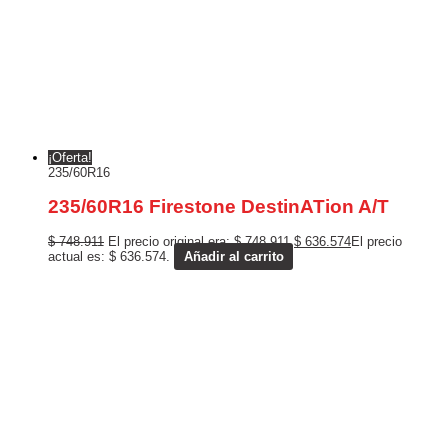
¡Oferta!
235/60R16
235/60R16 Firestone DestinATion A/T
$
748.911
El precio original era: $ 748.911.
$
636.574
El precio
actual es: $ 636.574.
Añadir al carrito