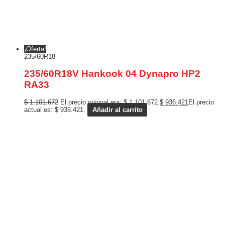
¡Oferta!
235/60R18
235/60R18V Hankook 04 Dynapro HP2
RA33
$
1.101.672
El precio original era: $ 1.101.672.
$
936.421
El precio
actual es: $ 936.421.
Añadir al carrito