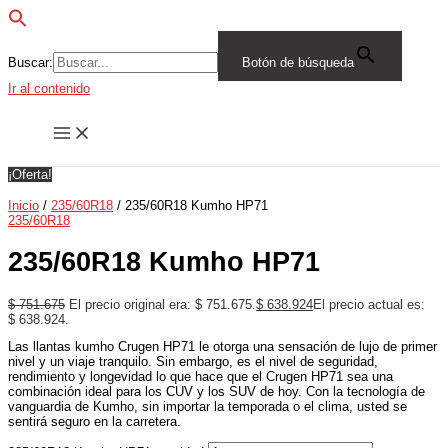
Buscar:
Botón de búsqueda
Ir al contenido
¡Oferta!
Inicio
/
235/60R18
/ 235/60R18 Kumho HP71
235/60R18
235/60R18 Kumho HP71
$
751.675
El precio original era: $ 751.675.
$
638.924
El precio actual es:
$ 638.924.
Las llantas kumho Crugen HP71 le otorga una sensación de lujo de primer
nivel y un viaje tranquilo. Sin embargo, es el nivel de seguridad,
rendimiento y longevidad lo que hace que el Crugen HP71 sea una
combinación ideal para los CUV y los SUV de hoy. Con la tecnología de
vanguardia de Kumho, sin importar la temporada o el clima, usted se
sentirá seguro en la carretera.