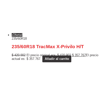
¡Oferta!
235/60R18
235/60R18 TracMax X-Privilo H/T
$
420.902
El precio original era: $ 420.902.
$
357.767
El precio
actual es: $ 357.767.
Añadir al carrito