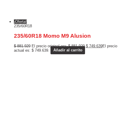
¡Oferta!
235/60R18
235/60R18 Momo M9 Alusion
$
881.929
El precio original era: $ 881.929.
$
749.639
El precio
actual es: $ 749.639.
Añadir al carrito