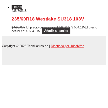
¡Oferta!
235/60R18
235/60R18 Westlake SU318 103V
$
593.077
El precio original era: $ 593.077.
$
504.115
El precio
actual es: $ 504.115.
Añadir al carrito
Copyright © 2026 Tecnillantas.co |
Diseñado por IdealWeb