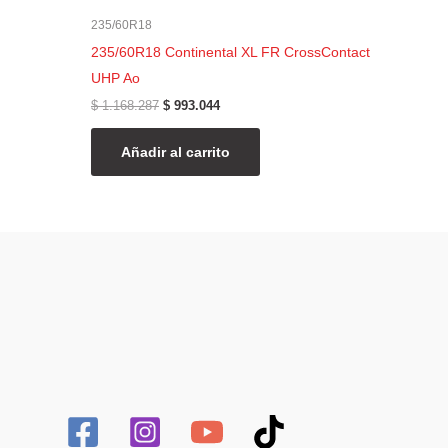
235/60R18
235/60R18 Continental XL FR CrossContact
UHP Ao
$
1.168.287
$
993.044
Añadir al carrito