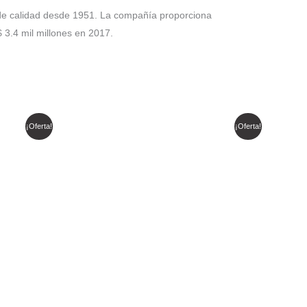
 de calidad desde 1951. La compañía proporciona
3.4 mil millones en 2017.
El
El
¡Oferta!
¡Oferta!
precio
precio
original
actual
era:
es:
$ 1.168.287.
$ 993.044.