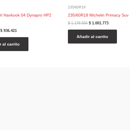
235/60R18
V Hankook 04 Dynapro HP2
235/60R18 Michelin Primacy Suv
$
1.178.556
$
1.001.773
$
936.421
Añadir al carrito
 al carrito