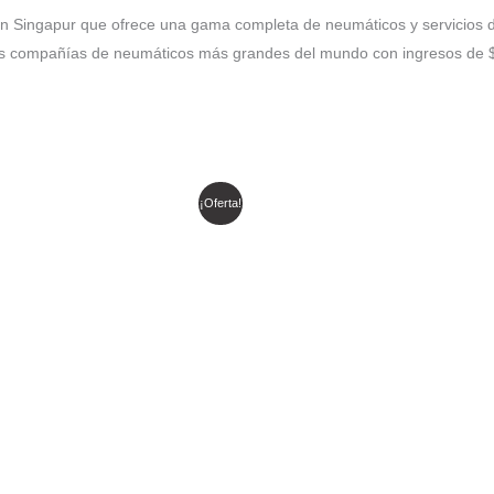
en Singapur que ofrece una gama completa de neumáticos y servicios
las compañías de neumáticos más grandes del mundo con ingresos de $ 
El
El
El
El
¡Oferta!
precio
precio
precio
precio
original
actual
original
actual
era:
es:
era:
es:
$ 1.101.672.
$ 936.421.
$ 1.178.556.
$ 1.001.773.