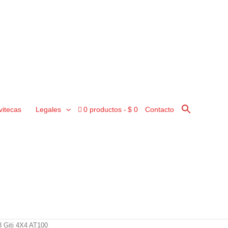
vitecas
Legales
0 productos
$ 0
Contacto
 Giti 4X4 AT100