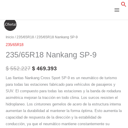
Ir
al
contenido
235/65R18
El
El
¡Oferta!
Nankang
precio
precio
SP-
Inicio
/
235/65R18
/ 235/65R18 Nankang SP-9
9
original
actual
235/65R18
cantidad
235/65R18 Nankang SP-9
era:
es:
$ 552.227.
$ 469.393.
$
552.227
$
469.393
Las llantas Nankang Cross Sport SP-9 es un neumático de turismo
para todas las estaciones fabricado para vehículos de pasajeros y
SUV. El compuesto para todas las estaciones y la banda de rodadura
asimétrica mejoran la tracción en todo clima. Los surcos resisten el
hidroplaneo. Los cinturones gemelos de acero de la estructura interna
aumentan la durabilidad al mantener la forma óptima. Esto aumenta la
capacidad de respuesta de la dirección y la estabilidad de
conducción, ya que el neumático mantiene constantemente su