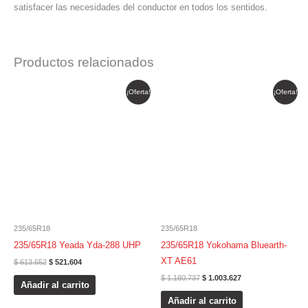
satisfacer las necesidades del conductor en todos los sentidos.
Productos relacionados
El
El
El
El
¡Oferta!
¡Oferta!
precio
precio
precio
precio
original
actual
original
actual
era:
es:
era:
es:
$ 613.652.
$ 521.604.
$ 1.180.737.
$ 1.003.627.
235/65R18
235/65R18
235/65R18 Yeada Yda-288 UHP
235/65R18 Yokohama Bluearth-
XT AE61
$
613.652
$
521.604
$
1.180.737
$
1.003.627
Añadir al carrito
Añadir al carrito