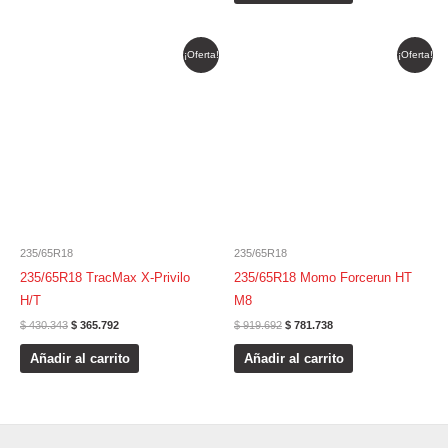
El
El
El
El
¡Oferta!
¡Oferta!
precio
precio
precio
precio
original
actual
original
actual
era:
es:
era:
es:
$ 430.343.
$ 365.792.
$ 919.692.
$ 781.738.
235/65R18
235/65R18
235/65R18 TracMax X-Privilo
235/65R18 Momo Forcerun HT
H/T
M8
$
430.343
$
365.792
$
919.692
$
781.738
Añadir al carrito
Añadir al carrito