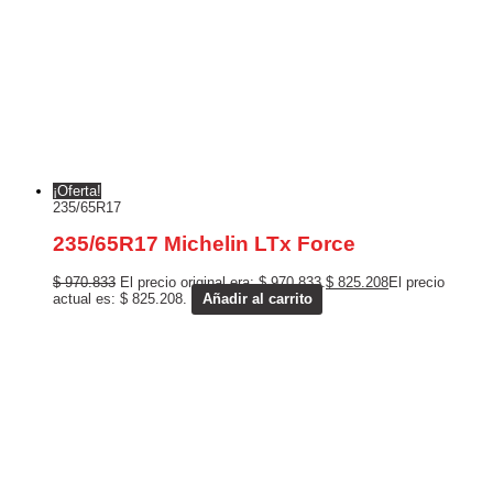
¡Oferta!
235/65R17
235/65R17 Michelin LTx Force
$
970.833
El precio original era: $ 970.833.
$
825.208
El precio
actual es: $ 825.208.
Añadir al carrito