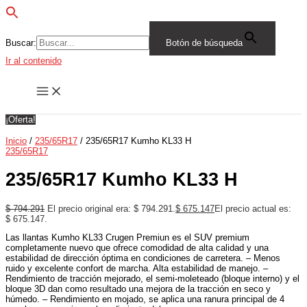
Buscar:
Botón de búsqueda
Ir al contenido
¡Oferta!
Inicio
/
235/65R17
/ 235/65R17 Kumho KL33 H
235/65R17
235/65R17 Kumho KL33 H
$
794.291
El precio original era: $ 794.291.
$
675.147
El precio actual es:
$ 675.147.
Las llantas Kumho KL33 Crugen Premiun es el SUV premium
completamente nuevo que ofrece comodidad de alta calidad y una
estabilidad de dirección óptima en condiciones de carretera. – Menos
ruido y excelente confort de marcha. Alta estabilidad de manejo. –
Rendimiento de tracción mejorado, el semi-moleteado (bloque interno) y el
bloque 3D dan como resultado una mejora de la tracción en seco y
húmedo. – Rendimiento en mojado, se aplica una ranura principal de 4