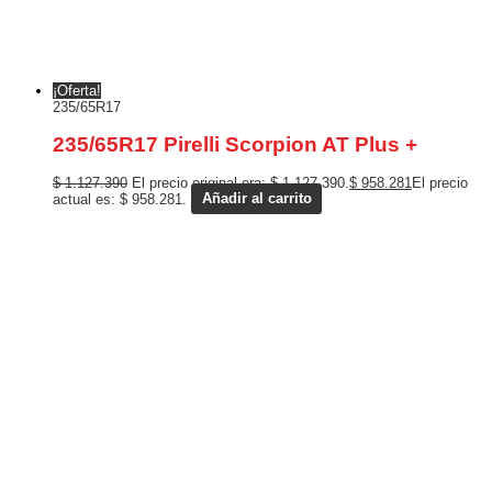
¡Oferta!
235/65R17
235/65R17 Pirelli Scorpion AT Plus +
$
1.127.390
El precio original era: $ 1.127.390.
$
958.281
El precio
actual es: $ 958.281.
Añadir al carrito