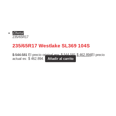
¡Oferta!
235/65R17
235/65R17 Westlake SL369 104S
$
544.581
El precio original era: $ 544.581.
$
462.894
El precio
actual es: $ 462.894.
Añadir al carrito