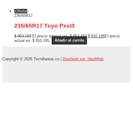
¡Oferta!
235/65R17
235/65R17 Toyo Pxst3
$
953.159
El precio original era: $ 953.159.
$
810.185
El precio
actual es: $ 810.185.
Añadir al carrito
Copyright © 2026 Tecnillantas.co |
Diseñado por IdealWeb