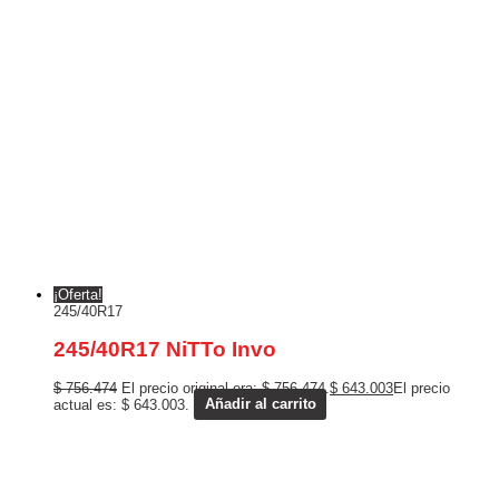
¡Oferta!
245/40R17
245/40R17 NiTTo Invo
$
756.474
El precio original era: $ 756.474.
$
643.003
El precio
actual es: $ 643.003.
Añadir al carrito