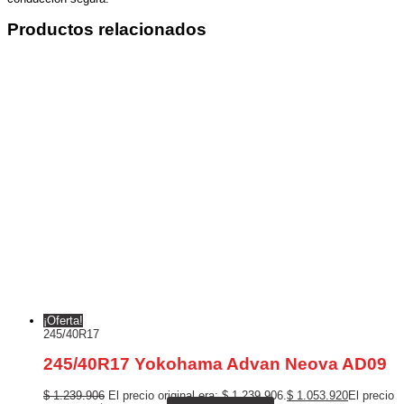
Productos relacionados
¡Oferta!
245/40R17
245/40R17 Yokohama Advan Neova AD09
$
1.239.906
El precio original era: $ 1.239.906.
$
1.053.920
El precio