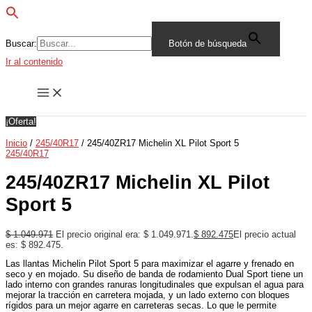
Buscar:
Botón de búsqueda
Ir al contenido
¡Oferta!
Inicio
/
245/40R17
/ 245/40ZR17 Michelin XL Pilot Sport 5
245/40R17
245/40ZR17 Michelin XL Pilot
Sport 5
$
1.049.971
El precio original era: $ 1.049.971.
$
892.475
El precio actual
es: $ 892.475.
Las llantas Michelin Pilot Sport 5 para maximizar el agarre y frenado en
seco y en mojado. Su diseño de banda de rodamiento Dual Sport tiene un
lado interno con grandes ranuras longitudinales que expulsan el agua para
mejorar la tracción en carretera mojada, y un lado externo con bloques
rígidos para un mejor agarre en carreteras secas. Lo que le permite