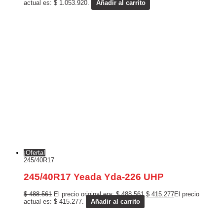
actual es: $ 1.053.920.
Añadir al carrito
¡Oferta!
245/40R17
245/40R17 Yeada Yda-226 UHP
$
488.561
El precio original era: $ 488.561.
$
415.277
El precio
actual es: $ 415.277.
Añadir al carrito