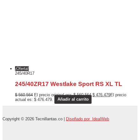
¡Oferta!
245/40R17
245/40ZR17 Westlake Sport RS XL TL
$
560.564
El precio original era: $ 560.564.
$
476.479
El precio
actual es: $ 476.479.
Añadir al carrito
Copyright © 2026 Tecnillantas.co |
Diseñado por IdealWeb