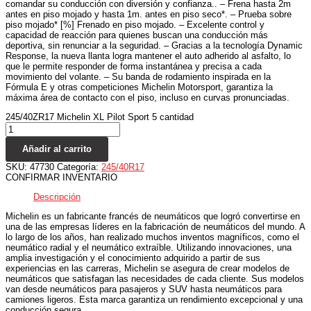
comandar su conducción con diversión y confianza.. – Frena hasta 2m
antes en piso mojado y hasta 1m. antes en piso seco*. – Prueba sobre
piso mojado* [%] Frenado en piso mojado. – Excelente control y
capacidad de reacción para quienes buscan una conducción más
deportiva, sin renunciar a la seguridad. – Gracias a la tecnología Dynamic
Response, la nueva llanta logra mantener el auto adherido al asfalto, lo
que le permite responder de forma instantánea y precisa a cada
movimiento del volante. – Su banda de rodamiento inspirada en la
Fórmula E y otras competiciones Michelin Motorsport, garantiza la
máxima área de contacto con el piso, incluso en curvas pronunciadas.
245/40ZR17 Michelin XL Pilot Sport 5 cantidad
Añadir al carrito
SKU:
47730
Categoría:
245/40R17
CONFIRMAR INVENTARIO
Descripción
Michelin es un fabricante francés de neumáticos que logró convertirse en
una de las empresas líderes en la fabricación de neumáticos del mundo. A
lo largo de los años, han realizado muchos inventos magníficos, como el
neumático radial y el neumático extraíble. Utilizando innovaciones, una
amplia investigación y el conocimiento adquirido a partir de sus
experiencias en las carreras, Michelin se asegura de crear modelos de
neumáticos que satisfagan las necesidades de cada cliente. Sus modelos
van desde neumáticos para pasajeros y SUV hasta neumáticos para
camiones ligeros. Esta marca garantiza un rendimiento excepcional y una
conducción segura.