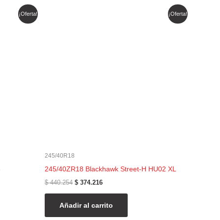
El
El
¡Oferta!
¡Oferta!
precio
precio
original
actual
era:
es:
$ 440.254.
$ 374.216.
245/40R18
3
245/40ZR18 Blackhawk Street-H HU02 XL
$
440.254
$
374.216
Añadir al carrito