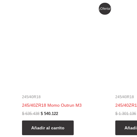
El
El
¡Oferta!
precio
precio
original
actual
era:
es:
$ 635.438.
$ 540.122.
245/40R18
245/40R18
245/40ZR18 Momo Outrun M3
245/40ZR18 
$
635.438
$
540.122
$
1.301.136
Añadir al carrito
Añadir