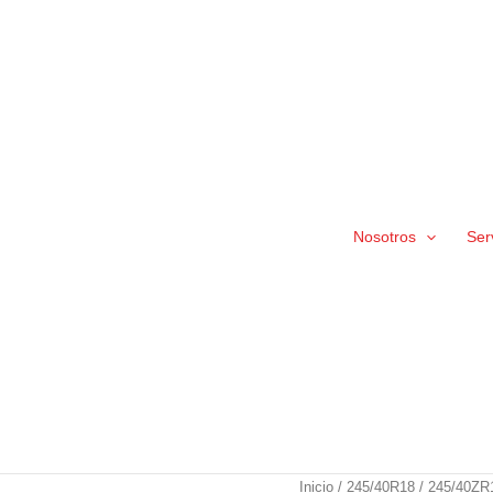
Nosotros
Ser
245/40ZR18
Inicio
/
245/40R18
/ 245/40ZR18