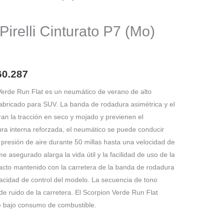
El
o
precio
irelli Cinturato P7 (Mo)
nal
actual
es:
60.287
82.690.
$ 1.260.287.
n Verde Run Flat es un neumático de verano de alto
fabricado para SUV. La banda de rodadura asimétrica y el
n la tracción en seco y mojado y previenen el
ura interna reforzada, el neumático se puede conducir
presión de aire durante 50 millas hasta una velocidad de
 asegurado alarga la vida útil y la facilidad de uso de la
acto mantenido con la carretera de la banda de rodadura
cidad de control del modelo. La secuencia de tono
de ruido de la carretera. El Scorpion Verde Run Flat
e bajo consumo de combustible.