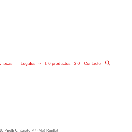
vitecas
Legales
0 productos
$ 0
Contacto
 Pirelli Cinturato P7 (Mo) Runflat