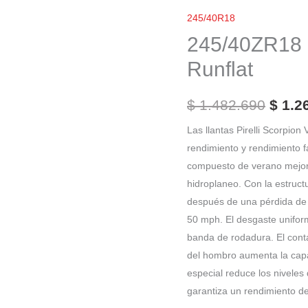
El
Pirelli
245/40R18
preci
Cinturato
245/40ZR18 P
P7
origi
Runflat
(Mo)
era:
Runflat
$
1.482.690
$
1.2
$ 1.4
cantidad
Las llantas Pirelli Scorpio
rendimiento y rendimiento 
compuesto de verano mejora
hidroplaneo. Con la estruct
después de una pérdida de 
50 mph. El desgaste uniforme
banda de rodadura. El cont
del hombro aumenta la capa
especial reduce los niveles 
garantiza un rendimiento d