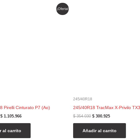
El
El
El
El
¡Oferta!
precio
precio
precio
precio
original
actual
original
actual
era:
es:
era:
es:
$ 1.301.136.
$ 1.105.966.
$ 354.030.
$ 300.925.
245/40R18
Pirelli Cinturato P7 (Ao)
245/40R18 TracMax X-Privilo TX
$
1.105.966
$
354.030
$
300.925
 al carrito
Añadir al carrito