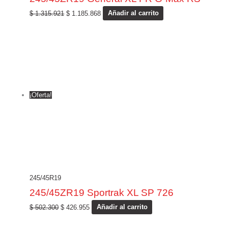
$
1.315.921
$
1.185.868
Añadir al carrito
¡Oferta!
245/45R19
245/45ZR19 Sportrak XL SP 726
$
502.300
$
426.955
Añadir al carrito