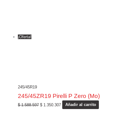
¡Oferta!
245/45R19
245/45ZR19 Pirelli P Zero (Mo)
$
1.588.597
$
1.350.307
Añadir al carrito