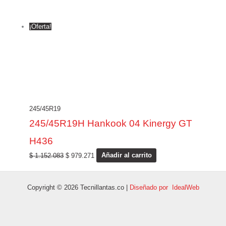
¡Oferta!
245/45R19
245/45R19H Hankook 04 Kinergy GT
H436
$
1.152.083
$
979.271
Añadir al carrito
Copyright © 2026 Tecnillantas.co |
Diseñado por IdealWeb