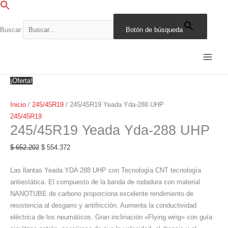
Ir
al
contenido
Buscar:
Botón de búsqueda
245/45R19
El
El
El
El
El
El
El
El
El
El
Yeada
precio
precio
precio
precio
precio
precio
precio
precio
precio
precio
Yda-
original
original
original
original
original
actual
actual
actual
actual
actual
288
era:
era:
era:
era:
era:
es:
es:
es:
es:
es:
¡Oferta!
UHP
$ 652.202.
$ 502.300.
$ 1.315.921.
$ 1.588.597.
$ 1.152.083.
$ 554.372.
$ 426.955.
$ 979.271.
$ 1.185.868.
$ 1.350.307.
cantidad
Inicio
/
245/45R19
/ 245/45R19 Yeada Yda-288 UHP
245/45R19
245/45R19 Yeada Yda-288 UHP
$
652.202
$
554.372
Las llantas Yeada YDA 288 UHP con Tecnología CNT tecnología
antiestática. El compuesto de la banda de rodadura con material
NANOTUBE de carbono proporciona excelente rendimiento de
resistencia al desgarro y antifricción. Aumenta la conductividad
eléctrica de los neumáticos. Gran inclinación «Flying wing» con guía