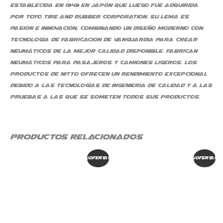
establecida en 1949 en Japón que luego fue adquirida
por Toyo Tire and Rubber Corporation. Su lema es
pasión e innovación, combinando un diseño moderno con
tecnología de fabricación de vanguardia para crear
neumáticos de la mejor calidad disponible. Fabrican
neumáticos para pasajeros y camiones ligeros. Los
productos de Nitto ofrecen un rendimiento excepcional
debido a las tecnologías de ingeniería de calidad y a las
pruebas a las que se someten todos sus productos.
Productos relacionados
El
El
El
El
¡Oferta!
¡Oferta!
precio
precio
precio
precio
original
actual
original
actual
era:
es:
era:
es:
$ 530.067.
$ 450.557.
$ 1.526.264.
$ 1.297.324.