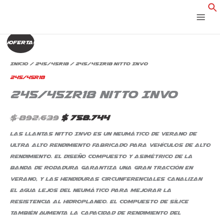
Ir
al
contenido
245/45ZR18
El
El
¡Oferta!
NiTTo
precio
precio
Invo
Inicio
/
245/45R18
/ 245/45ZR18 NiTTo Invo
cantidad
original
actual
245/45R18
245/45ZR18 NiTTo Invo
era:
es:
$ 892.639.
$ 758.744.
$
892.639
$
758.744
Las llantas Nitto Invo es un neumático de verano de
ultra alto rendimiento fabricado para vehículos de alto
rendimiento. El diseño compuesto y asimétrico de la
banda de rodadura garantiza una gran tracción en
verano, y las hendiduras circunferenciales canalizan
el agua lejos del neumático para mejorar la
resistencia al hidroplaneo. El compuesto de sílice
también aumenta la capacidad de rendimiento del