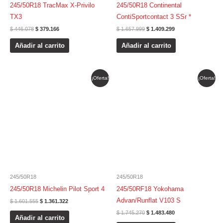
245/50R18 TracMax X-Privilo
245/50R18 Continental
TX3
ContiSportcontact 3 SSr *
$
446.078
$
379.166
$
1.657.999
$
1.409.299
Añadir al carrito
Añadir al carrito
El
El
El
El
¡Oferta!
¡Oferta!
precio
precio
precio
precio
original
actual
original
actual
era:
es:
era:
es:
$ 1.601.555.
$ 1.361.322.
$ 1.745.270.
$ 1.483.480.
245/50R18
245/50R18
245/50R18 Michelin Pilot Sport 4
245/50RF18 Yokohama
Advan/Runflat V103 S
$
1.601.555
$
1.361.322
$
1.745.270
$
1.483.480
Añadir al carrito