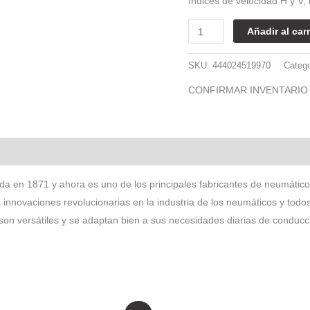
índices de velocidad H y V
Añadir al carr
SKU:
444024519970
Categ
CONFIRMAR INVENTARIO
a en 1871 y ahora es uno de los principales fabricantes de neumáti
s innovaciones revolucionarias en la industria de los neumáticos y to
son versátiles y se adaptan bien a sus necesidades diarias de conducc
l
El