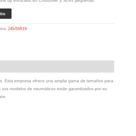
, line up enfocado en Crossover y SUVs pequeñas.
ito
oría:
245/55R19
cos. Esta empresa ofrece una amplia gama de tamaños para
dos sus modelos de neumáticos están garantizados por su
ión.