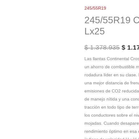
El
Continental
245/55R19
preci
FR
245/55R19 C
CrossContact
origi
Lx25
Lx25
era:
cantidad
$
1.378.935
$
1.1
$ 1.3
Las llantas Continental Cr
un ahorro de combustible m
rodadura líder en su clase
una mejor distancia de fren
emisiones de CO2 reducidas.
de manejo nítida y una con
tracción en todo tipo de te
los conductores sobre el ni
mojadas. Cuando desaparece
rendimiento óptimo en esa c