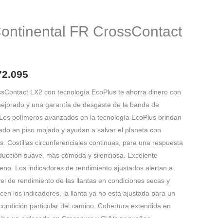
El
o
precio
ontinental FR CrossContact
nal
actual
es:
72.095
78.935.
$ 1.172.095.
ossContact LX2 con tecnología EcoPlus te ahorra dinero con
ejorado y una garantía de desgaste de la banda de
. Los polímeros avanzados en la tecnología EcoPlus brindan
ado en piso mojado y ayudan a salvar el planeta con
 Costillas circunferenciales continuas, para una respuesta
ducción suave, más cómoda y silenciosa. Excelente
rreno. Los indicadores de rendimiento ajustados alertan a
vel de rendimiento de las llantas en condiciones secas y
n los indicadores, la llanta ya no está ajustada para un
ondición particular del camino. Cobertura extendida en