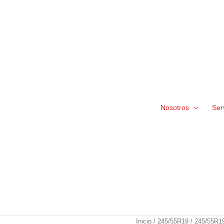
Nosotros
Ser
245/55R19
Inicio
/
245/55R19
/ 245/55R19