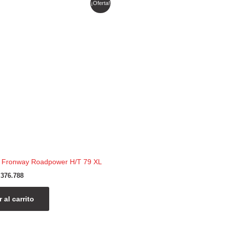
¡Oferta!
recio
precio
riginal
actual
ra:
es:
 443.279.
$ 376.788.
 Fronway Roadpower H/T 79 XL
376.788
 al carrito