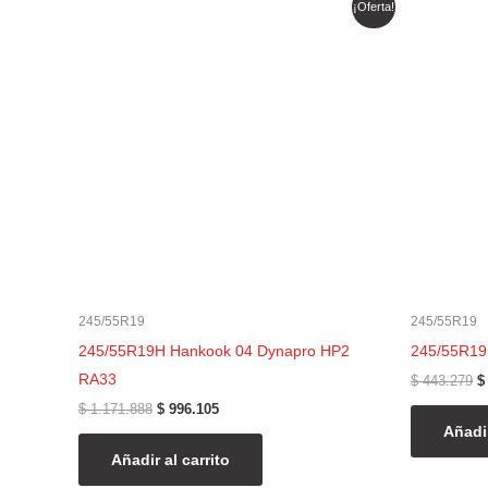
¡Oferta!
precio
precio
p
original
actual
o
era:
es:
e
$ 1.171.888.
$ 996.105.
$
245/55R19
245/55R19
245/55R19H Hankook 04 Dynapro HP2
245/55R19
RA33
$
443.279
$
$
1.171.888
$
996.105
Añadir
Añadir al carrito