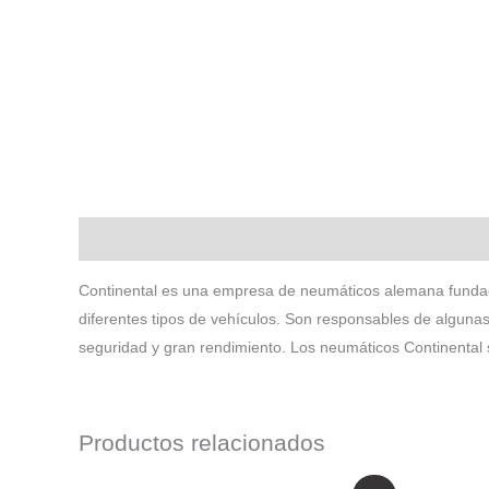
Descripción
Continental es una empresa de neumáticos alemana fundad
diferentes tipos de vehículos. Son responsables de alguna
seguridad y gran rendimiento. Los neumáticos Continental 
Productos relacionados
El
El
E