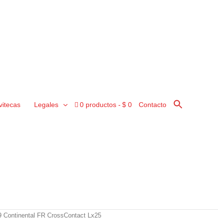
vitecas
Legales
0 productos
$ 0
Contacto
 Continental FR CrossContact Lx25