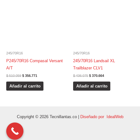
era:
es:
era:
es:
$ 510.059.
$ 356.771.
$ 436.075.
$ 370.664.
245/70R16
245/70R16
P245/70R16 Compasal Versant
245/70R16 Landsail XL
A/T
Trailblazer CLV1
$
510.059
$
356.771
$
436.075
$
370.664
Añadir al carrito
Añadir al carrito
Copyright © 2026 Tecnillantas.co |
Diseñado por IdealWeb