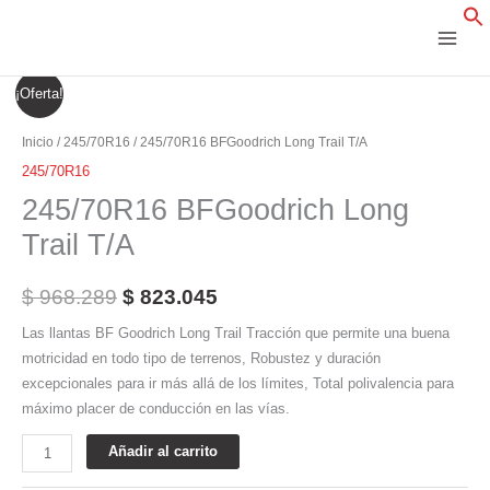
Ir
al
contenido
245/70R16
El
El
¡Oferta!
BFGoodrich
precio
precio
Long
Inicio
/
245/70R16
/ 245/70R16 BFGoodrich Long Trail T/A
Trail
original
actual
245/70R16
T/A
245/70R16 BFGoodrich Long
era:
es:
cantidad
Trail T/A
$ 968.289.
$ 823.045.
$
968.289
$
823.045
Las llantas BF Goodrich Long Trail Tracción que permite una buena
motricidad en todo tipo de terrenos, Robustez y duración
excepcionales para ir más allá de los límites, Total polivalencia para
máximo placer de conducción en las vías.
Añadir al carrito