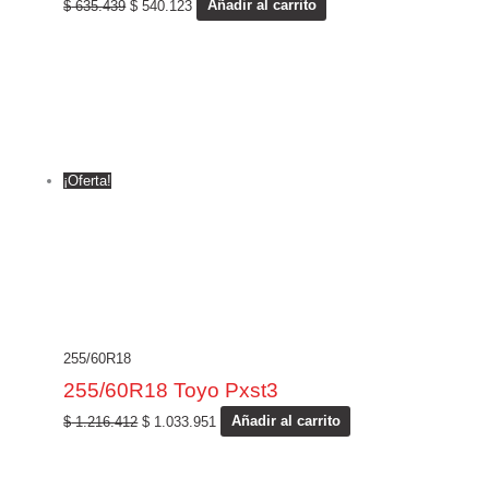
$
635.439
$
540.123
Añadir al carrito
¡Oferta!
255/60R18
255/60R18 Toyo Pxst3
$
1.216.412
$
1.033.951
Añadir al carrito