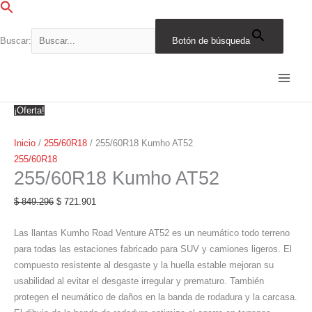
Ir
al
contenido
Buscar:
Botón de búsqueda
255/60R18
El
El
El
El
El
El
El
El
El
El
Kumho
precio
precio
precio
precio
precio
precio
precio
precio
precio
precio
AT52
original
original
original
original
original
actual
actual
actual
actual
actual
cantidad
era:
era:
era:
era:
era:
es:
es:
es:
es:
es:
¡Oferta!
$ 849.296.
$ 635.439.
$ 1.340.595.
$ 1.216.412.
$ 1.228.351.
$ 721.901.
$ 540.123.
$ 1.139.506.
$ 1.033.951.
$ 1.044.099.
Inicio
/
255/60R18
/ 255/60R18 Kumho AT52
255/60R18
255/60R18 Kumho AT52
$
849.296
$
721.901
Las llantas Kumho Road Venture AT52 es un neumático todo terreno
para todas las estaciones fabricado para SUV y camiones ligeros. El
compuesto resistente al desgaste y la huella estable mejoran su
usabilidad al evitar el desgaste irregular y prematuro. También
protegen el neumático de daños en la banda de rodadura y la carcasa.