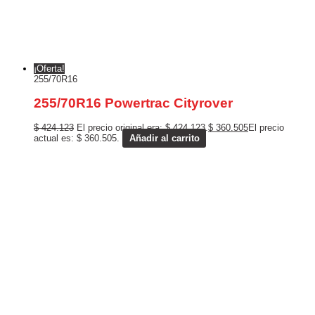
¡Oferta!
255/70R16
255/70R16 Powertrac Cityrover
$
424.123
El precio original era: $ 424.123.
$
360.505
El precio
actual es: $ 360.505.
Añadir al carrito