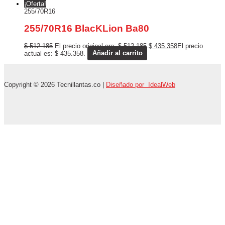
¡Oferta!
255/70R16
255/70R16 BlacKLion Ba80
$
512.185
El precio original era: $ 512.185.
$
435.358
El precio
actual es: $ 435.358.
Añadir al carrito
Copyright © 2026 Tecnillantas.co |
Diseñado por IdealWeb