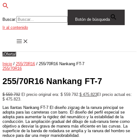
Buscar:
Botón de búsqueda
Ir al contenido
¡Oferta!
Inicio
/
255/70R16
/ 255/70R16 Nankang FT-7
255/70R16
255/70R16 Nankang FT-7
$
559.792
El precio original era: $ 559.792.
$
475.823
El precio actual es:
$ 475.823.
Las llantas Nankang FT-7 El diseño zigzag de la ranura principal se
adopta para las carreteras con barro. El diseño del perfil especial se
adopta para aumentar la rigidez del neumático y la estabilidad de la
conducción. La ampliación gradual del dibujo de sub-ranura tiene como
objetivo a desviar la grava de manera más eficiente en las curvas. La
superficie de la banda de rodadura se amplía y la ranura del hombro se
reduce para dar una mejor maniobrabilidad.