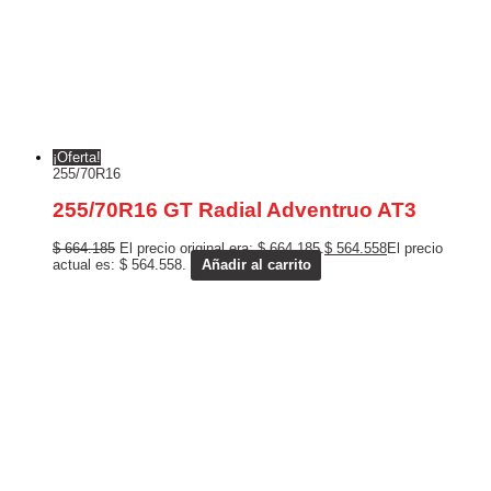
¡Oferta!
255/70R16
255/70R16 GT Radial Adventruo AT3
$
664.185
El precio original era: $ 664.185.
$
564.558
El precio
actual es: $ 564.558.
Añadir al carrito