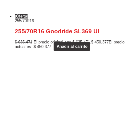
¡Oferta!
255/70R16
255/70R16 Goodride SL369 Ul
$
635.471
El precio original era: $ 635.471.
$
450.377
El precio
actual es: $ 450.377.
Añadir al carrito