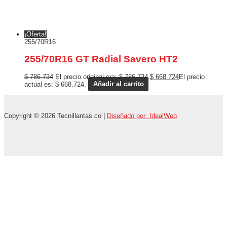
¡Oferta!
255/70R16
255/70R16 GT Radial Savero HT2
$
786.734
El precio original era: $ 786.734.
$
668.724
El precio
actual es: $ 668.724.
Añadir al carrito
Copyright © 2026 Tecnillantas.co |
Diseñado por IdealWeb