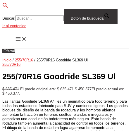
Buscar:
Botón de búsqueda
Ir al contenido
¡Oferta!
Inicio
/
255/70R16
/ 255/70R16 Goodride SL369 Ul
255/70R16
255/70R16 Goodride SL369 Ul
$
635.471
El precio original era: $ 635.471.
$
450.377
El precio actual es:
$ 450.377.
Las llantas Goodride SL369 A/T es un neumático para todo terreno y para
todas las estaciones fabricado para SUV y camiones ligeros. Los grandes
bloques del diseño de la banda de rodadura y los hombros abiertos
aumentan la tracción en terrenos sueltos, blandos e irregulares y
garantizan una conducción todoterreno más segura. Esta banda de
rodadura también aumenta la capacidad de control en todos los terrenos.
El dibujo de la banda de rodadura logra agarrarse firmemente a la