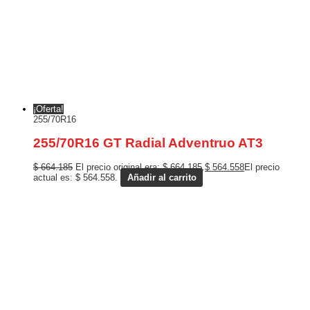
¡Oferta!
255/70R16
255/70R16 GT Radial Adventruo AT3
$
664.185
El precio original era: $ 664.185.
$
564.558
El precio
actual es: $ 564.558.
Añadir al carrito