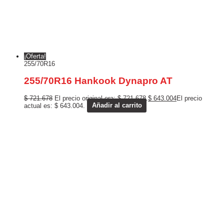
¡Oferta!
255/70R16
255/70R16 Hankook Dynapro AT
$
721.678
El precio original era: $ 721.678.
$
643.004
El precio
actual es: $ 643.004.
Añadir al carrito