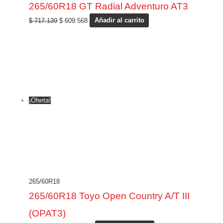
265/60R18 GT Radial Adventuro AT3
$
717.139
$
609.568
Añadir al carrito
¡Oferta!
265/60R18
265/60R18 Toyo Open Country A/T III
(OPAT3)