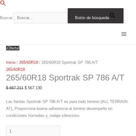
Ir
al
contenido
Buscar:
Botón de búsqueda
265/60R18
El
El
El
El
El
El
El
El
El
El
Sportrak
precio
precio
precio
precio
precio
precio
precio
precio
precio
precio
SP
original
original
original
original
original
actual
actual
actual
actual
actual
786
era:
era:
era:
era:
era:
es:
es:
es:
es:
es:
¡Oferta!
A/T
$ 667.211.
$ 532.559.
$ 582.486.
$ 717.139.
$ 1.059.066.
$ 567.130.
$ 495.113.
$ 452.675.
$ 609.568.
$ 900.206.
cantidad
Inicio
/
265/60R18
/ 265/60R18 Sportrak SP 786 A/T
265/60R18
265/60R18 Sportrak SP 786 A/T
$
667.211
$
567.130
Las llantas Sportrak SP 786 A/T es para todo terreno (ALL TERRAIN-
AT), Proporciona buena adherencia al terreno desempeño en
condiciones húmedas y, rodaje silencioso.