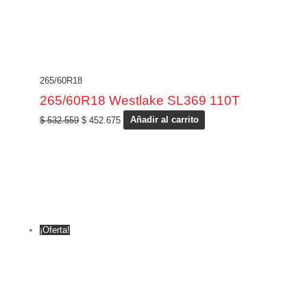
265/60R18
265/60R18 Westlake SL369 110T
$
532.559
$
452.675
Añadir al carrito
¡Oferta!