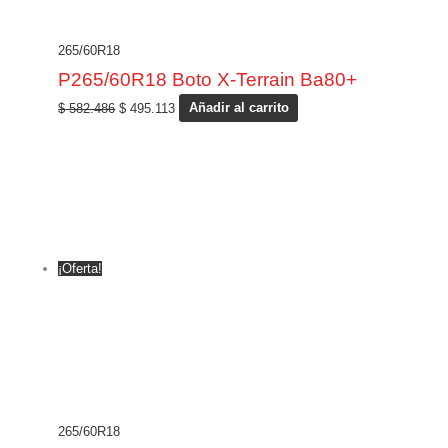
265/60R18
P265/60R18 Boto X-Terrain Ba80+
$
582.486
$
495.113
Añadir al carrito
¡Oferta!
265/60R18