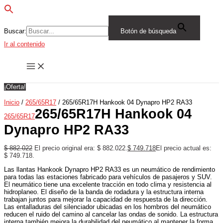
Buscar:
Botón de búsqueda
Ir al contenido
¡Oferta!
Inicio
/
265/65R17
/ 265/65R17H Hankook 04 Dynapro HP2 RA33
265/65R17H Hankook 04
265/65R17
Dynapro HP2 RA33
$
882.022
El precio original era: $ 882.022.
$
749.718
El precio actual es:
$ 749.718.
Las llantas Hankook Dynapro HP2 RA33 es un neumático de rendimiento
para todas las estaciones fabricado para vehículos de pasajeros y SUV.
El neumático tiene una excelente tracción en todo clima y resistencia al
hidroplaneo. El diseño de la banda de rodadura y la estructura interna
trabajan juntos para mejorar la capacidad de respuesta de la dirección.
Las entalladuras del silenciador ubicadas en los hombros del neumático
reducen el ruido del camino al cancelar las ondas de sonido. La estructura
interna también mejora la durabilidad del neumático al mantener la forma