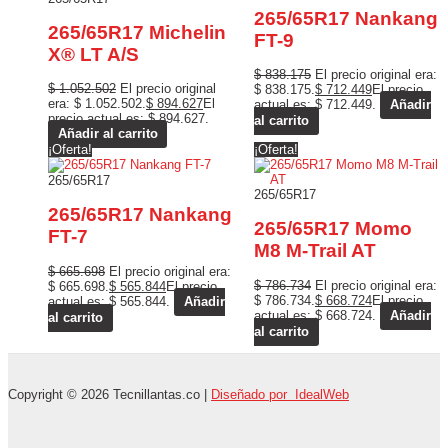
265/65R17 Nankang
265/65R17 Michelin
FT-9
X® LT A/S
$
838.175
El precio original era:
$
1.052.502
El precio original
$ 838.175.
$
712.449
El precio
era: $ 1.052.502.
$
894.627
El
actual es: $ 712.449.
Añadir
precio actual es: $ 894.627.
al carrito
Añadir al carrito
¡Oferta!
¡Oferta!
265/65R17
265/65R17
265/65R17 Nankang
265/65R17 Momo
FT-7
M8 M-Trail AT
$
665.698
El precio original era:
$
786.734
El precio original era:
$ 665.698.
$
565.844
El precio
$ 786.734.
$
668.724
El precio
actual es: $ 565.844.
Añadir
actual es: $ 668.724.
Añadir
al carrito
al carrito
Copyright © 2026 Tecnillantas.co |
Diseñado por IdealWeb