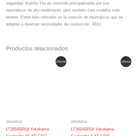
seguridad. Kumho Tire es conocido principalmente por sus
neumáticos de alto rendimiento, pero también crea modelos todo
terreno. Están bien versados ​​en la creación de neumáticos que se
adapten a diversas necesidades de conducción..RDLL
Productos relacionados
El
El
El
El
¡Oferta!
¡Oferta!
precio
precio
precio
precio
original
actual
original
actual
era:
es:
era:
es:
$ 1.980.680.
$ 1.683.578.
$ 2.126.124.
$ 1.807.205.
265/65R18
265/65R18
LT265/65R18 Yokohama
LT265/65R18 Yokohama