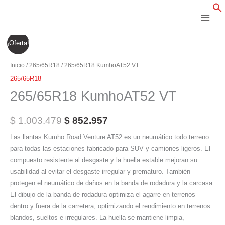
Ir
al
contenido
265/65R18
El
El
¡Oferta!
KumhoAT52
precio
precio
VT
Inicio
/
265/65R18
/ 265/65R18 KumhoAT52 VT
cantidad
original
actual
265/65R18
265/65R18 KumhoAT52 VT
era:
es:
$ 1.003.479.
$ 852.957.
$
1.003.479
$
852.957
Las llantas Kumho Road Venture AT52 es un neumático todo terreno
para todas las estaciones fabricado para SUV y camiones ligeros. El
compuesto resistente al desgaste y la huella estable mejoran su
usabilidad al evitar el desgaste irregular y prematuro. También
protegen el neumático de daños en la banda de rodadura y la carcasa.
El dibujo de la banda de rodadura optimiza el agarre en terrenos
dentro y fuera de la carretera, optimizando el rendimiento en terrenos
blandos, sueltos e irregulares. La huella se mantiene limpia,