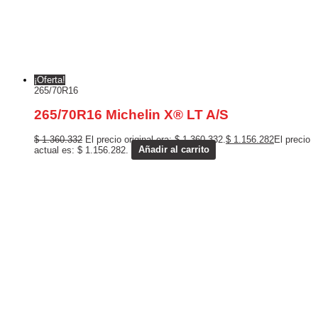
¡Oferta!
265/70R16
265/70R16 Michelin X® LT A/S
$
1.360.332
El precio original era: $ 1.360.332.
$
1.156.282
El precio
actual es: $ 1.156.282.
Añadir al carrito