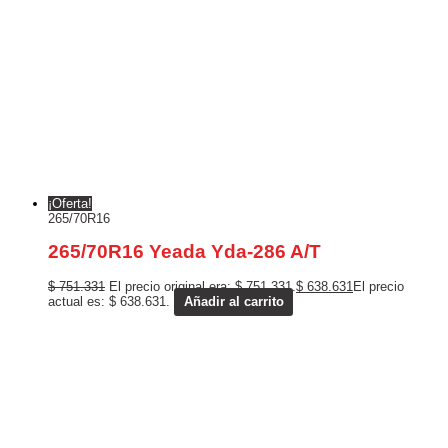
¡Oferta!
265/70R16
265/70R16 Yeada Yda-286 A/T
$
751.331
El precio original era: $ 751.331.
$
638.631
El precio
actual es: $ 638.631.
Añadir al carrito