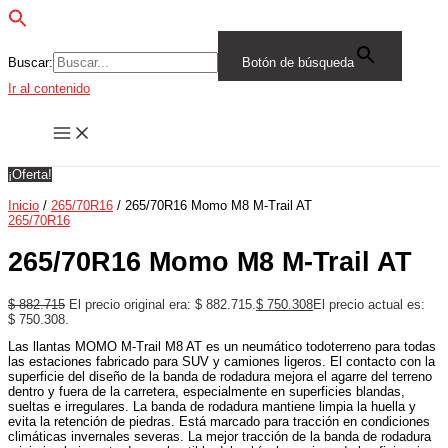
Buscar:
Botón de búsqueda
Ir al contenido
¡Oferta!
Inicio
/
265/70R16
/ 265/70R16 Momo M8 M-Trail AT
265/70R16
265/70R16 Momo M8 M-Trail AT
$
882.715
El precio original era: $ 882.715.
$
750.308
El precio actual es:
$ 750.308.
Las llantas MOMO M-Trail M8 AT es un neumático todoterreno para todas
las estaciones fabricado para SUV y camiones ligeros. El contacto con la
superficie del diseño de la banda de rodadura mejora el agarre del terreno
dentro y fuera de la carretera, especialmente en superficies blandas,
sueltas e irregulares. La banda de rodadura mantiene limpia la huella y
evita la retención de piedras. Está marcado para tracción en condiciones
climáticas invernales severas. La mejor tracción de la banda de rodadura