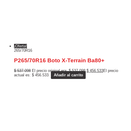
¡Oferta!
265/70R16
P265/70R16 Boto X-Terrain Ba80+
$
537.098
El precio original era: $ 537.098.
$
456.533
El precio
actual es: $ 456.533.
Añadir al carrito