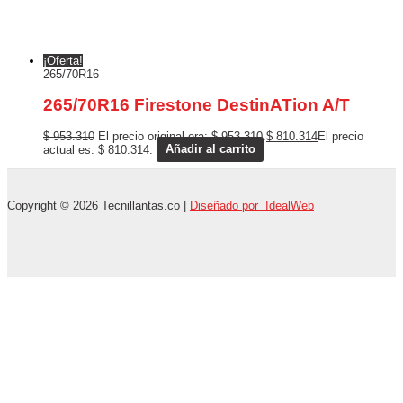
¡Oferta!
265/70R16
265/70R16 Firestone DestinATion A/T
$
953.310
El precio original era: $ 953.310.
$
810.314
El precio
actual es: $ 810.314.
Añadir al carrito
Copyright © 2026 Tecnillantas.co |
Diseñado por IdealWeb