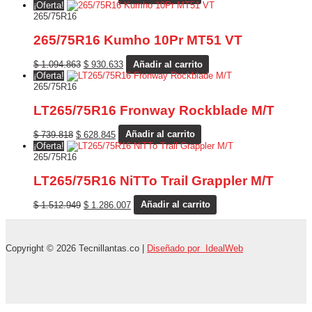
¡Oferta!
265/75R16
265/75R16 Kumho 10Pr MT51 VT
$
1.094.863
$
930.633
Añadir al carrito
¡Oferta!
265/75R16
LT265/75R16 Fronway Rockblade M/T
$
739.818
$
628.845
Añadir al carrito
¡Oferta!
265/75R16
LT265/75R16 NiTTo Trail Grappler M/T
$
1.512.949
$
1.286.007
Añadir al carrito
Copyright © 2026 Tecnillantas.co |
Diseñado por IdealWeb