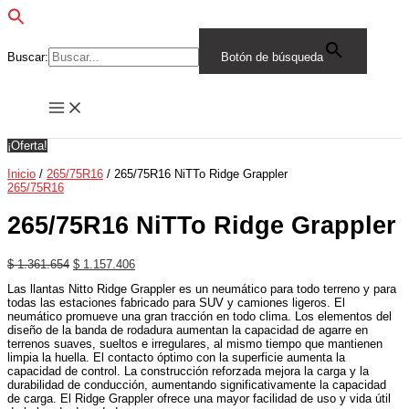
Ir
265/75R16
El
El
El
El
El
El
El
El
El
El
al
NiTTo
precio
precio
precio
precio
precio
precio
precio
precio
precio
precio
contenido
Ridge
original
original
original
original
original
actual
actual
actual
actual
actual
Grappler
era:
era:
era:
era:
era:
es:
es:
es:
es:
es:
Buscar:
Botón de búsqueda
cantidad
$ 1.361.654.
$ 723.848.
$ 739.818.
$ 1.094.863.
$ 1.512.949.
$ 1.157.406.
$ 615.271.
$ 628.845.
$ 930.633.
$ 1.286.007.
¡Oferta!
Inicio
/
265/75R16
/ 265/75R16 NiTTo Ridge Grappler
265/75R16
265/75R16 NiTTo Ridge Grappler
$
1.361.654
$
1.157.406
Las llantas Nitto Ridge Grappler es un neumático para todo terreno y para
todas las estaciones fabricado para SUV y camiones ligeros. El
neumático promueve una gran tracción en todo clima. Los elementos del
diseño de la banda de rodadura aumentan la capacidad de agarre en
terrenos suaves, sueltos e irregulares, al mismo tiempo que mantienen
limpia la huella. El contacto óptimo con la superficie aumenta la
capacidad de control. La construcción reforzada mejora la carga y la
durabilidad de conducción, aumentando significativamente la capacidad
de carga. El Ridge Grappler ofrece una mayor facilidad de uso y vida útil